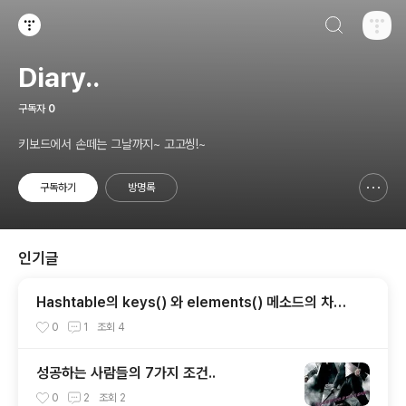
검색하기
티스토리
Diary..
구독자
0
키보드에서 손떼는 그날까지~ 고고씽!~
구독하기
방명록
신고하기 레이어
열기
인기글
Hashtable의 keys() 와 elements() 메소드의 차이
점.
0
1
조회
4
성공하는 사람들의 7가지 조건..
0
2
조회
2