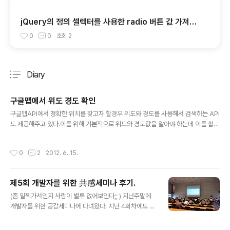
jQuery의 정의 셀렉터를 사용한 radio 버튼 값 가져오
기.
0
0
조회
2
Diary
분류 전체보기
주요 글 목록
구글맵에서 위도 경도 확인
글 내용
구글맵API에서 정확한 위치를 찾고자 할경우 위도와 경도를 사용해서 검색하는 API
도 제공해주고 있다.이를 위해 기본적으로 위도와 경도값을 알아야 하는데 이를 쉽게
확인이 가능하게 서비스해주는 페이지가 있어 링크를 단다. http://universimmed
ia.pagesperso-orange.fr/geo/loc.htm 검색란에 위치를 검색하고 나면 위도
작성시간
0
2
2012. 6. 15.
와 경도값이 나오는데 그부분을 사용하면되고좀더 정확한 위치를 찾고자한다면 지
도화면에서 포인트를 드래그해서 가져다 놓으면 위도/경도 정보가 변경이되니 그걸
사용하면되겟다.
제5회 개발자를 위한 共感세미나 후기.
글 내용
(좀 일찍가서인지 사람이 별루 없어보인다;; ) 지난주말에
개발자를 위한 공감세미나에 다녀왔다. 지난 4회차에도 다
녀왔는데 지난회차에 비해 이번에는 규모가 커지고 내용과
준비면에서 많이 나아지고있는 모습이였다. 이번에는 3가