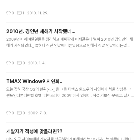
에디터 기능이 좀 약한게 시간이 갈수록 부족함이 더해져서 결국 이곳저곳을 알아보
던중 가장 무난해보이는 이곳으로 왔다.;;.. 스킨도 바꾸고 도메인IP도 변경도 해야하
작성시간
0
1
2010. 11. 29.
구 이것저것 꾸밀게 많구나.;; 뭔가 새로운 시작하는 기분이라 왠지 흥분되는군.ㅎ
ㅎ;;;
2010년. 경인년 새해가 시작됐네...
글 내용
2009년에 해야할일들을 정리하고 계획짠게 어제같은데 벌써 2010년 경인년의 새
해가 시작되었다.;; 특히나 작년 연말에 바쁜일정으로 인해서 정말 연말이라는걸 느
껴볼세도 없이 금방 새해가 시작되니 다시한번 세상은 내 의지와는 전혀 상관없이 흘
러가고 있다는걸 느꼇다..ㅠㅠ.. 아무튼 새해가 밝앗으니 당연하게도 신년계획을 세
작성시간
0
0
2010. 1. 4.
웠으나 이 시점에서 과연 작년 계획은 얼마나 잘 지켯는지 돌아볼시간이 필요할듯하
다. 작년 계획의 큰 틀은 독서와 실력향상을 위한 공부, 그리고 영어! 첫째로 독서는
작년에 기대치보다는 낮다..뭐 다분히 내가 게을르고 집중해서 읽지 않아 그렇지 싶
TMAX Window9 시연회..
다. 그래서 올해는 과감히 이문열의 삼국지(10권셋트)를 질러버렸다..고등학교때 친
글 내용
구한테 빌려서 본뒤로 한번 더 봐야지 하면서도 미루고 미뤘는데 ..
오늘 감히 국산 OS의 한획(-_-;)을 그을 티맥스 윈도우의 시연회가 서울 삼성동 그
랜드인터콘티넨털 호텔 ‘티맥스데이 2009’에서 있엇다. 직접 가보진 못햇고. 실시
간 동영상 서비스를 해주길래 업무중(-_-; 사장님 죄송합니다.;)에 봤다..;;;.. 뭐 이런
저런 설명들과 기술적이고 하드웨어적인 부분들은 어려워서 대충 흘겨듣는수준이
작성시간
0
0
2009. 7. 8.
고..ㅎㅎ;; 보면서 정말 괜찮다 싶은점이 있다면 MS윈도우와 리눅스시스템의 프로그
램등이 하나의 OS에서 호환이 된다는 점이다. 기존의 VM등을 설치해서 윈도우에서
리눅스 프로그램등을 따로 설치해서 테스트해보고 했던 기억이 있어서 이부분은 편
개발자가 적성에 맞을려면??
해질거같다. 그리고 티맥스 윈도우 전용 웹브라우져인 스카우터의 경우 엑티브엑스
글 내용
도 지원해 국내 인터넷 환경에 피할수 없는 부분도 감안했고..
어느 외국 사이트에서 개발자로 성공하려면 피해야하는 10가지라는 항목이 나왓다.