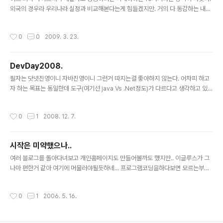
외국의 경우라 우리나라 실정과 비교해본다는게 힘들겠지만. 거의 다 동감하는 내용
들이라 별 차이는 없어보인다. 내용들 자체는 어쩌면 당연한 얘기들인데 그동안 내
개발패턴을 생각해 봣을때..음..난 한두가지 정도는 부족한거같은데.음....ㅡ.ㅡa.. 1.
작성시간
0
0
2009. 3. 23.
혼자 배우는 것보다 가르침 받기를 원한다.2. 정해진 근무시간을 원한다.3. 매년 규
칙적인 연봉인상을 꿈꾼다.4. 동료들과 잘 어울리지 못한다.5. 쉽게 짜증을 낸다.6.
새로운 아이디어에 꽉 막혀있다.7. 세밀한 사람이 아니다.8. 자신의 일에 자부심을 가
DevDay2008.
지지 못한다.9. 일을 먼저 저지르고 보는 스타일이다.10. Geek 같은 스타일의 사람
글 내용
들을 싫어한다. [출처 : 데브멘토]
필자는 닷넷진영이니 자바진영이니 그런거 따지는걸 좋아하지 않는다. 어차피 하고
자 하는 목표는 동일한데 도구(여기선 java Vs .Net정도)가 다르다고 생각하고 있기
때문에 양쪽에 둘다 장단점이 있다고 본다. 어느한쪽에 무조건 옳다고 보지 않는다.
어차피 필자가 관심이 많은 부분에 상당수 닷넷기반으로 컨버젼되어있으니 말이다.
작성시간
0
1
2008. 12. 7.
•Spring vs. Spring.NET •iBATIS vs. iBATIS.net •Hibernate vs. NHiber
nate •Ant vs. NAnt •JUnit vs. NUnit 그런데 현실은 필자가 자주 하는 프로젝트
는 자바뿐이라 자바가 친숙할수밖에 없는 상황..-_-;;.. 어째든 이번에 닷넷 진영의 세
시작은 미약했으나..
미나가 오프라인이 아닌 온라인쪽에서 개최하게 되어 이렇게 소개한다. [D..
글 내용
여러 블로그를 돌아다녀보고 개인홈페이지도 만들어볼까도 했지만.. 이글루스가 그
나마 편한거 같아 여기에 머물러야될듯하네... 프로그램코딩을하다보면 모르는부분
을 검색을하면서 많은 시간을 할애하게 된다. 머리가 좋다면야 항상 기억하겠지만 난
좀 힘들듯하니..-_-a 개발하면서 검색햇던 유용한 정보들로 채워나가야지..헤헤~
작성시간
0
1
2006. 5. 16.