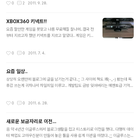
작성시간
0
2
2011. 9. 28.
지 기본 세션과 한개의 특별세션의 시간을 가졌는데 OKJ
SP의 허광남님은 많이 지난 4회차에 비해 야위신듯? ㅎ
ㅎ;; 이번회차 주제는 요즘 많이 이슈화 되고 있는 github
XBOX360 키넥트!!
(깃헙), Grails(이번에 처음듣는 내용이였다.음.;; 공부가
글 내용
부족..), Cappuccino, Apache Trift등의 주제를 가지고
요즘 할만한 게임을 못찾고 나름 무료해질 찰나에..결국 전
세미나가 진행되었다. 위 세션 내용들이 사실 내가 당장 현
부터 지르고자 했던 키넥트를 지르고 말았다.. 게임은 키넥
업에서사용하기에는 다소 무리거나 현업과 동떨어진 내용
트 스포츠를 구매. 바로 설치후 해보았는데 일단 내 방이 구
들도 있다. 보통 세미나는 나에게 있어 어떤 교육적인 부분
조상 2인은 안될듯하네.ㅜㅜ...좁다.. 일단 생각보다 카메라
작성시간
0
0
2011. 7. 4.
보다는 ..
인식 딜레이가 별루 느껴지지 않앗다. 아직 게임컨텐츠가
많지 않은게 아쉽다. 하지만 현재 개발 API도 공개됐으니
곧 게임뿐만아니고 실생활에 응용될만한 프로그램들이 쏟
요즘 일상..
아져나올테니 미리 장만해놓은게 잘한걸지도 모른다고 나
글 내용
를 칭찬해본다..ㅡㅡa..
상당히 오랜만에 블로그에 글을 남기는거 같다..;; 그 사이에 책도 꽤(-_-) 봤는데 독
후감 쓰는게 귀차나서 차일피일 미루고.. 개발팁도 금방 잊어버리는 메멘토급 기억력
을 소지하고 있음에도 몇분 밖에 안걸리는 블로그에 글 남기는게 귀찮아서 마지막글
작성후 어느덧 3개월의 시간이 훌쩍 지나버렸네..;; 요즘 SNS쪽 서비스 개발에 관심
작성시간
0
0
2011. 6. 28.
이 많다보니 백엔드 프로세스보다는 프론트엔드쪽에 관심이가서 html5, script 기
술쪽을 많이 보고있다. 특히나 facebook의 경우는 워낙 새로운 방식의 api를 제공
해주다보니 공부를 안해볼수가 없다.;;; NoSQL, node.js등도 요즘 관심이 많이 간
새로운 보금자리로 이전...
다....할것도 많고 하고싶은것도 많고..해야할것도 많은 이 상황!! ㅜㅜ;; 명색이 개발
글 내용
자인데 하다못해 앱하나..
음 약 4년간 이글루스에서 블로그생활을 접고 티스토리로 이전을 햇다.. 다행히 데이
터 백업도 고마우신분이 만들어 놓은 툴을 사용 쉽게 이관을 마쳤다..;;; 이글루스는