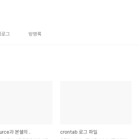
치로그
방명록
urce과 본쉘의 .
crontab 로그 파일