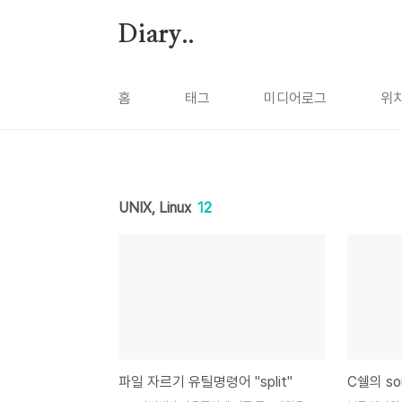
본문 바로가기
Diary..
홈
태그
미디어로그
위
UNIX, Linux
12
파일 자르기 유틸명령어 "split"
C쉘의 so