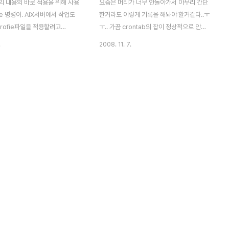
의 내용의 바로 적용을 위해 사용
요즘은 머리가 너무 안돌아가서 아무리 간단
ce 명령어. AIX서버에서 작업도
한거라도 이렇게 기록을 해놔야 할거같다..ㅜ
profie파일을 적용할려고
ㅜ.. 가끔 crontab의 잡이 정상적으로 안돌
profile 하니 웬걸 에러가 난다.
아갈때 로그로 일단 확인하자. crontab의 로
.
2008. 11. 7.
ce: not found. 확인결과.
그파일위치는 아래와같다 AIX :
 C쉘용이기때문에 본쉘용인 . 을
/var/adm/cron/log Linux : /var/cron
. #. .profile 본쉘에서
 사용하기 위해선 csh로 C쉘상태
rce하면된다.. 하지만 .profile
작성되어있기때문에 결국 에러가
.뭐 이런방법도 있다는 얘기..;;