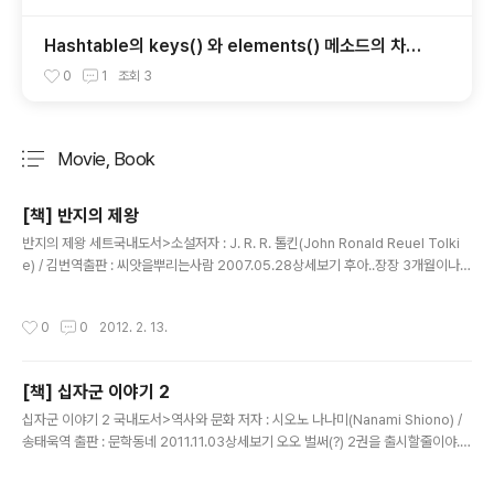
Hashtable의 keys() 와 elements() 메소드의 차이
점.
0
1
조회
3
Movie, Book
분류 전체보기
주요 글 목록
[책] 반지의 제왕
글 내용
반지의 제왕 세트국내도서>소설저자 : J. R. R. 톨킨(John Ronald Reuel Tolki
e) / 김번역출판 : 씨앗을뿌리는사람 2007.05.28상세보기 후아..장장 3개월이나
걸린 반지의 제왕;;; 연말연시가 끼면서 제대로 독서할 시간이 없었다는 핑계를 대지
않고서는 답이 안나오는 3개월이였다..음.. 왜 이렇게 오래걸린건지 그거참..;;; 나니
작성시간
0
0
2012. 2. 13.
아 연대기와 어스시와 더블어 3대 판타지 소설중의 하나인 "반지의 제왕"은 판타지
영화 매니아인 필자에게 시리즈는 항상 그 이후에 나오는 판타지 영화들의 비교 기준
이 되는 영화였다. "반지의 제왕" 1편이 2001년에 개봉했지만 이 책을 보면서 내용
[책] 십자군 이야기 2
이해를 위해서 다시한번 1편부터 복습했는데 다시봐도 역시 너무 잼있다.ㅜㅜ.. 아무
글 내용
튼 이런 영화의 원..
십자군 이야기 2 국내도서>역사와 문화 저자 : 시오노 나나미(Nanami Shiono) /
송태욱역 출판 : 문학동네 2011.11.03상세보기 오오 벌써(?) 2권을 출시할줄이야..
로마인 이야기로 유명한 시오노 나나미라면 이것도 1년에 한권씩 쓸줄알았는데 의외
로 빨리 출시되었다.후후 신이 그것을 바라신다! 이 한마디로 시작된 십자군 2백여년