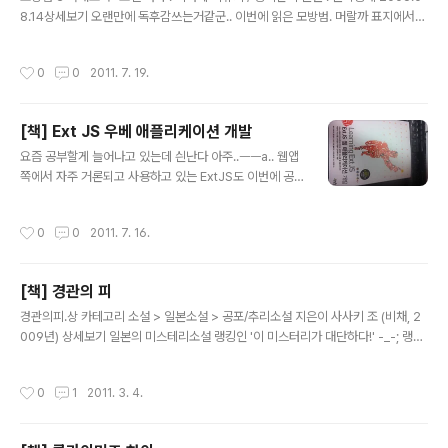
8.14상세보기 오랜만에 독후감쓰는거같군.. 이번에 읽은 모방범. 머랄까 표지에서의
으스스함이 좋아 구매를 햇더랫다.. 전부터 서점에 가면 항상 추리소설코너에서 떡하
니 자리잡고 있어 언제고 봐야지 했는데 이번에야 읽을수 있엇네.. 도쿄의 한 공원에
작성시간
0
0
2011. 7. 19.
서 여성의 것으로 추정되는 손이 발견되면서 소설은 시작한다. 결국 사건은 여자들만
을 노린 연쇄살인사건으로 확대되가고 이에 관련된 3명의 얘기를 위주로 이끌어가
게된다. 조그마한 동네 중학교동창생들인 3명은 메밀국수집 아들인 가즈아키, 약국
[책] Ext JS 우베 애플리케이션 개발
집아들인 히로미, 그리고 항상 웃음을 달고 다녀서 별명이 '피스'인 아미가와. 범인은
글 내용
히로미와 아미가와.. 착한심성의 가즈아키는 친구인 히로..
요즘 공부할게 늘어나고 있는데 싄난다 아주..ㅡㅡa.. 웹앱
쪽에서 자주 거론되고 사용하고 있는 ExtJS도 이번에 공
부해야할 항목에 추가되었다..음.. 현재 웹앱쪽에선 jquer
y mobile과 많은 비교가 되고 있는데 jquery mobile은
작성시간
0
0
2011. 7. 16.
아직 베타버젼만 나온상황이라 상용화프로젝트에 적용하
기엔 아직 뭔가 꺼림직하고.ㅡㅡa.. 좀더 앱스타일에 가깝
게 화면UI를 구성이 가능하게 해주는 Ext JS쪽을 우선 공
[책] 경관의 피
부하기로 햇다.. 어여 Hello world!! 한번 작성해봐야겟
글 내용
군.
경관의피.상 카테고리 소설 > 일본소설 > 공포/추리소설 지은이 사사키 조 (비채, 2
009년) 상세보기 일본의 미스테리소설 랭킹인 '이 미스터리가 대단하다!' -_-; 랭킹
1위를 했던 작품이라길래 손에 잡은책..;;; 귀가얇다..음..;; 소설의 시작은 일본이 태평
양전쟁에서 패한후 군인이였던 안조 세이지는 어머니의 고향으로 돌아온후 경찰관
작성시간
0
1
2011. 3. 4.
이 되기로 결심한다. 이후 순사로 관할지역을 담당하는 주재사로 근무하면서 평범하
게 살아가던중 두건의 살인 사건을 만나게된다. 살인사건이지만 윗선에서는 부랑자
들의 죽음으로 치부하며 수사에 관심을 두지 않는다. 결국 세이지만이 조사하게 되고