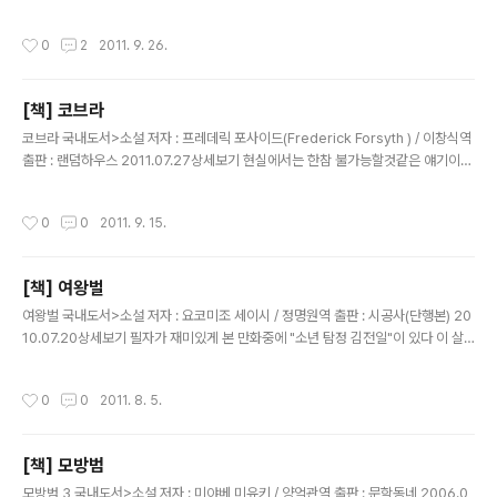
저하게 원인과 결과에 의해서 진행된다. 물론 역사라는게 항상 승자의 입장에서 작성
된게 대부분이라 과연 이게 사실인지에 대한 의구심은 들지만 말이다..-_-; 역사중에
작성시간
0
2
2011. 9. 26.
서도 전쟁은 한문화의 발전에 있어서 절대적으로 필요한 부분이라 할수 있다. 전쟁으
로 인해 한쪽 문명은 쇠퇴하지만 승자쪽의 문화는 비약적인 발전을 이루게 된다. 과
연 전쟁이 없었다면 현재의 문명까지 올수 있었을까 싶기도 할정도다. 필자는 중세유
[책] 코브라
럽과 제2차 세계대전에 항상 흥미를 가지고 있다. 그래서 이 번에 십자군 이야기가
글 내용
나왔다고 해서 기뻐했는데 아쉽게도 1권만 출..
코브라 국내도서>소설 저자 : 프레데릭 포사이드(Frederick Forsyth ) / 이창식역
출판 : 랜덤하우스 2011.07.27상세보기 현실에서는 한참 불가능할것같은 얘기이지
만 마약 코카인의 완젼 제거가 가능할지도 모르는 염원(?)을 상당히 짜임새 있게 소
설로 작성했다. 소설에서는 미국대통령이 조그마한 계기로 인해 코카인에 대한 전쟁
작성시간
0
0
2011. 9. 15.
을 조용히 지시한다. 이는 범죄조직과 그들을 감싸주는 부패경찰, 공무원들까지도 모
두 소탕하라는것. 이 전쟁의 선봉에 은퇴한 CIA브레인이였던 "폴 데브루"(코드명
'코브라')가 또한 그의 수행관에는 베트남 땅굴쥐 출신인 캘빈 덱스터가 등장하게된
[책] 여왕벌
다. 이들은 코카인 전세계 생산의 70%를 차지하는 콜롬비아 코카인 카르텔과의 전
글 내용
면전을 결정하고 이들 코브라와 캘빈 덱스터는 몇..
여왕벌 국내도서>소설 저자 : 요코미조 세이시 / 정명원역 출판 : 시공사(단행본) 20
10.07.20상세보기 필자가 재미있게 본 만화중에 "소년 탐정 김전일"이 있다 이 살
인을 부르는(-_-) 김전일이 항상 사건을 해결하기전에 외치는 멘트가 있다. "할아버
지의 이름으로~~"가 나오는데 여기에서 나오는 할아버지가 바로 요코미조 세이시
작성시간
0
0
2011. 8. 5.
작가의 소설의 주인공이며 탐정인 "긴다이치 코스케"가 바로 그이다.(김전일의 일본
이름은 "긴다이치 하지메" 이다..) 그간 요코미조 세이시의 긴다이치 코스케가 나오
는 "이누가미 일족", "팔묘촌", 악마의 공놀이", "옥문도", "밤산책" 등을 읽고 이번에
[책] 모방범
6번째로 읽은책이다. 외딴섬 월금도에서 쇠락한 가문의 마지막 후손이자 부모 없이
글 내용
할머니와 함께 자란 도모코는 18살이 ..
모방범 3 국내도서>소설 저자 : 미야베 미유키 / 양억관역 출판 : 문학동네 2006.0