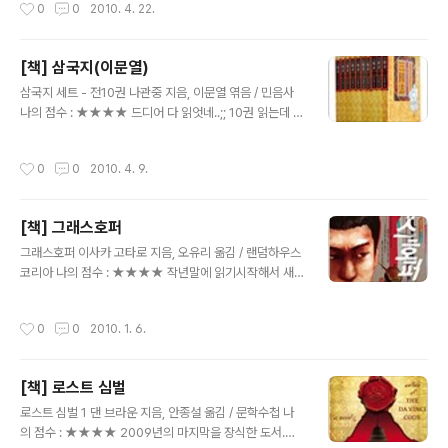
작성시간
0
0
2010. 4. 22.
시작한다. 결국 벤은 자수보..
않고 내용을 알지못한상태에서 봣다는게 얼마나 다행인
지.. 마지막에 의외의 반전으로 인해 마지막부분은 거의 한
번에 다 읽어버렷다. 2차세계대전 종전후 어느 외딴섬의
[책] 삼국지(이문열)
정신 병동에서 환잔 한명이 사라지는 사건이 발생하고 이
글 내용
사건을 조사하기위해 연방 보안관 테디와 처크가 파견된
삼국지 세트 - 전10권 나관중 지음, 이문열 엮음 / 민음사
다. 항상 그렇듯(-_-;) 섬은 폭풍우로 고립되어버리고 테디
나의 점수 : ★★★★ 드디어 다 읽엇네..;; 10권 읽는데 대
와 처크는 병원의 비밀스런 부분을 파헤쳐간다. 그리고 테
략 100일정도 걸린거같네. 생각보다 시간이 너무 오래걸
디는 이 사건해결과 더불어 자신의 아내를 죽인 범인이 이
린거같다. 사실 8권정도엿던가 관우죽기 시작하면서 재미
작성시간
0
0
2010. 4. 9.
정신병동에 수감된걸 알고 복수를 위..
가 슬슬 떨어진게 사실이다. 고등학교때 읽엇을때 느꼇던
감정과 지금의 다 읽고 난 감정은 사뭇 다른감이 있다..고등
학교때에는 정말 촉 위주로 읽어서 그 땐 유비가 착한놈 조
[책] 그래스호퍼
조가 나쁜놈 딱 흑백논리 그대로 읽었엇으니깐..;;; 지금에
글 내용
와서는 조조의 인재관리면에서는 본받을만하지 싶다. 비록
그래스호퍼 이사카 고타로 지음, 오유리 옮김 / 랜덤하우스
적이라도 명장이라면 그만큼의 대우를 해주고 어떻게든 자
코리아 나의 점수 : ★★★★ 작년말에 읽기시작해서 새
기 사람을 만들려고하는 모습들..유비는 그에 반해 정, 도리
해에 다 읽었으니 장장 2년에 걸쳐 읽엇군.-_-; 사실 일본
에만 치우친면이 없지 않다.. 물론 곳곳에 소설이라 정사와
소설은 공포소설이나 추리소설외엔 별루 읽은본적이 없는
작성시간
0
0
2010. 1. 6.
는 다르게 첨가한 ..
데 이번에 읽어본 그래스호퍼는 만화로도 책이 나올정도라
서 호기심에 한번 읽게 된책이다.. 소설은 사장 아들에게 살
해당한 아내의 복수를 위해 위장취업한 스즈키. 자살유도
[책] 로스트 심벌
로 사람을 제거하는 구지라. 그리고 그냥 이도저도 없이 위
글 내용
에서 시키면 다 죽이는 망나니(?)킬러 세미. 이 세명이 각축
로스트 심벌 1 댄 브라운 지음, 안종설 옮김 / 문학수첩 나
이 되어 얘기가 진행된다 사장 아들에게 복수하기 위해 위
의 점수 : ★★★★ 2009년의 마지막을 장식한 도서.ㅎ