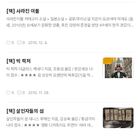
독지가가 7년전의 살인으로 사형수가 된 료에 대한 재수사
를 의뢰하게된다. 준이치는 가석방후 집에 왔으나 자신의
[책] 사라진 이틀
살인에 대한 피해자의 보상금처리로 인해 집은 빚더미에
글 내용
거덜난상태..;; 난고는 준의치에게 같이 료에 대한 재수사를
사라진이틀 카테고리 소설 > 일본소설 > 공포/추리소설 지은이 요코야마 히데오 (들
하자고 거액의 보수를 약속하며 함께 재수사를 하게 된다.
녘, 2010년) 상세보기 온화한 성품, 후진 양성에 존경을 받던 49세의 현직 경감이
하지만 사형수 료는 살인사건에 대한 기억력을 잃어버린상
아내를 살해했다. 하나뿐인 아들은 몇년전 백혈병으로 잃고 알츠하이머병에 걸려 매
태였다.오로지 기억나는건 오르고 있던 계단에 대한 기억
일 본인에게 죽여달라 하는 아내.. 결국 3일전 아내를 촌탁살해하고 동반자살을 하려
작성시간
0
0
2010. 12. 4.
뿐.. 더군다나 사형집행까지는 약 3개월...
고 했으나 딱 1년만 더 살고 싶어 자수를 한다. 경찰은 촌탁살인사건으로 결론을 짓지
만 살해후 이틀간의 행적에 대해서는 끝내 자백을 얻지 못한채 여론의 압박과 내부사
정으로 인해 단순히 이틀동안 자살을 하기 위해 방랑했다고 결론을 내고 검찰에 넘기
[책] 빅 픽처
게 된다. 검사는 사라진 이틀동안의 경찰의 수사를 수상하게 여겨 경찰청에 대한 조
글 내용
사와 함께 이틀동안의 행적에 대해 조사한다. 하지만 검사..
빅 픽처 더글라스 케네디 지음, 조동섭 옮김 / 밝은세상 나
의 점수 : ★★★★ 음 상당히 오랜만에 독후감(?)을 작성
하는거같다.;; 책들은 꾸준히 읽는데도 읽고나면 감상문정
도는 작성해야지 하면서 귀차니즘이 발동!! -_-.. 난 이 책
작성시간
0
0
2010. 11. 28.
제목만보고 처음엔 사진관련책인줄알고 관심도 없다가 늦
게본 책이다;; (후에 안거지만 책표지에 나오는 주인공사진
의 손에 피를 보고나서야 이게 스릴러 책이 맞았구나 햇다.
[책] 살인자들의 섬
ㅡㅡa;;) 간략한 줄거리를 말하자면 월가의 잘나가는 변호
글 내용
사인 벤은 본인은 항상 사진가에 대한 꿈을 가졋지만 현실
살인자들의 섬 데니스 루헤인 지음, 김승욱 옮김 / 황금가지
은사랑하는 아내와 두 자식들을 위해 현실에 순응하면서
나의 점수 : ★★★★ 영화 디카프리오 주연의 '셔터 아일
살아간다. 하지만 믿었던 아내의 불륜을 목격!!.. 불륜상대
랜드' 원작 소설이다. 사실 이게 셔터아일랜드의 원작소설
인 게리를 우발적으로 살해하게 되버리면서 인생은 꼬이기
인줄은 사고 나서야 알게 됐다.;; 읽고나서보니 영화를 보지