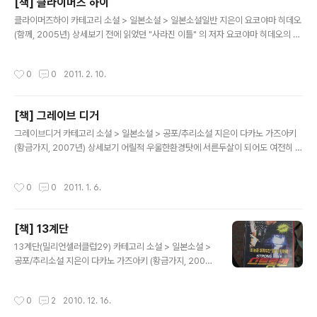
[책] 클라이머즈 하이
.결국 결정적인 단서를 찾아내지만.. 그날 기찻길에서 추락사를 당하고 만다.. 안조 세
글 내용
이지의 아들 안조 다미오 역시 아버지의 뒤를 ..
클라이머즈하이 카테고리 소설 > 일본소설 > 일본소설일반 지은이 요코야마 히데오
(함께, 2005년) 상세보기 전에 읽었던 "사라진 이틀" 의 저자 요코야마 히데오의 또
다른 베스트 소설이다. 주인공 유키는 일본 군마현의 지방신문사인 키타칸토신문사
의 편집부에서 일하는 배터랑 기자다. 몇년전 후배기자의 죽음이 본인의 잘못이라고
작성시간
0
0
2011. 2. 10.
여겨 사직의사를 밝혔지만 위에선 사직이 아닌 당분간 부하 직원없이 홀로 유격대 마
냥 편집국에서 일하고 있다. 동료 기자들과 산행에 오르는게 취미이자 아들과의 불화
로 인해 항상 걱정하는 평범한 가장인 유키에게 마침 일본의 가장 악랄한 암벽등반에
[책] 그레이브 디거
도전하는 날이 오는데 마침 500여명을 태운 비행기가 군마현으로 추락하면서부터
글 내용
이 추락사고의 총괄 책임자가되면서 일상적인 생활에 큰 변화를 만..
그레이브디거 카테고리 소설 > 일본소설 > 공포/추리소설 지은이 다카노 가즈아키
(황금가지, 2007년) 상세보기 어릴적 우울한환경탓에 서른두살이 되어도 여전히 소
심한 악당인 야가미.. 강력범죄를 저지를 용기는 없고 지능범으로 살아오다가 어느날
여고생들을 상대로 사기를 친후 양심의 가책으로 인해 골수이식 은행에 등록하게된
작성시간
0
0
2011. 1. 6.
다. 그리고 드디어 이식할 환자도 찾게되어 이틀후 수술에 들어가게된다. 병원입원전
에 친구집에갓다가 죽은 친구를 발견 이후 야가미는 함정에 빠지게 되고 곧 경찰에
수배되기에 이른다. 야가미는 어떻게든 골수이식수술을 하고 싶기에 경찰의 수배와
[책] 13계단
친구를 죽인 정체모를 집단으로부터 필사의 탈주가 시작된다. 야가미의 도피행각은
글 내용
전날 점심무렵부터 입원하기로한 다음날 아침까지 하루동안 계속되는데. 정체..
13계단(밀리언셀러클럽29) 카테고리 소설 > 일본소설 >
공포/추리소설 지은이 다카노 가즈아키 (황금가지, 2005
년) 상세보기 2년전 상해치사로 복역중 가석방으로 나온
준이치.그리고 준이치가 복역중이던 교도소의 교도관이였
작성시간
0
2
2010. 12. 16.
던 난고. 처음 교도소생활에 염증을 느낀 난고에게 익명의