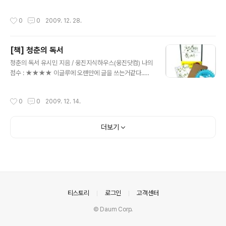
장취업까지 햇지만 결국 밀치기에 의해 복수의 기회를 뺏
ㅎ 뭔가 거창해보이지만 사실 뭐 게을러서 사놓고선 느그
기게 되고 곧이어 밀치기를 미행하게된다. 밀치기야 말로
적느그적 읽어서 올해 마지막으로 본책이다. ;; 댄브라운의
작성시간
0
0
2009. 12. 28.
킬러업계에선 전설적 존재. 그의 소재를 ..
전작인 천사와 악마, 다빈치코드는 뭐 왠만한 수식어가 필
요없을정도의 베스트셀러이다 보니 작가 네임밸류로 인해
이번 신작 로스트심벌에 많은 기대를 한게 사실이다. 결론
[책] 청춘의 독서
부터 말하자면 전편들을 너무 재미있게 봐서 이번작에 기
글 내용
대를 너무 많이 하지 않앗나 싶다.ㅡㅡa 아니면 프리메이슨
청춘의 독서 유시민 지음 / 웅진지식하우스(웅진닷컴) 나의
이라는 단체에 내가 관심이 없다보니;; 몰입도가 떨어진것
점수 : ★★★★ 이글루에 오랜만에 글을 쓰는거같다..그
도 이유중 하나이리라.. 프리메이슨의 궁극적인 아이템(?)
동안 머가 그렇게 바쁜건지.물론 지금도 한가한건 아니지
을 얻기위해 수단과 방법을 가리지 않는 전형적인 악인의
만;;; 한 두달간 글이없다보니 내가 좀 게을러진게 아닐까
작성시간
0
0
2009. 12. 14.
정체는 나름 임팩트 있는 반전이였군.;..
하는 생각까지도 든다. 어느덧 2009년은 저물어가고 있구
벌써 내년 계획들을 세우고 있는데.. 나도 슬슬 내년계획을
그려보고있다. 암튼 올해 계획중에 하나가 많은 책을 읽어
더보기
보겟다고 햇지만 내 책장을 보니 분량면에선 그다지 많아
보이지 않는다.ㅜㅜ;..최소한 전공서적은 한달에 한권씩..
교양(?)서적은 한달에 두세권씩읽는게 목표엿는데 올해는
다소 미흡했던거같다;;. 올해 몇일이 남지 않앗지만 아마 지
금 읽고 있는 댄브라운의 로스트심벌이 올해 마지막 도서
가 될거같고 그전에 본게 이 책..
의안내
티스토리
로그인
고객센터
© Daum Corp.