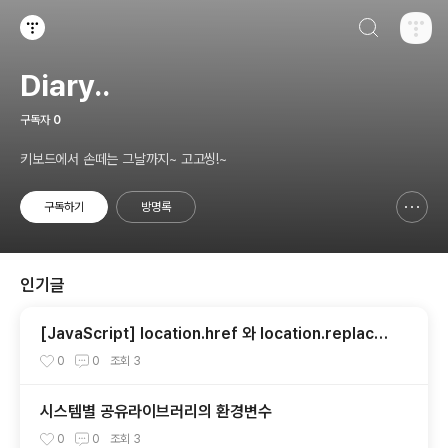
검색하기
티스토리
Diary..
구독자
0
키보드에서 손떼는 그날까지~ 고고씽!~
구독하기
방명록
신고하기 레이어
열기
인기글
[JavaScript] location.href 와 location.replace
의 차이점
0
0
조회
3
시스템별 공유라이브러리의 환경변수
0
0
조회
3