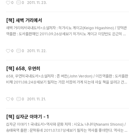
작성시간
0
0
2011. 11. 23.
의 역사중에 1권에서는 십자군의 생성이유와 그에 따른 1차 십자군 얘기. 그리고 이
슬람세력의 계속된 패배에 예루살렘 "해방" 에 성공하기까지의 이야기라면 이제 2권
에서는 본격적으로 이슬람세력이 반격에 나서고 그에 따른 2차 십자군 원정의 얘기
[책] 새벽 거리에서
가 다뤄졌다. 아울러 이슬람 최고의 술탄인 "살라딘"도 드디어 등장하게 된다. 예루
글 내용
살림을 뺏기고 위협을 느낀 이슬람은 누레딘..
새벽 거리에서국내도서>소설저자 : 히가시노 게이고(Keigo Higashino) / 양억관
역출판 : 도서출판재인 2011.09.26상세보기 히가시노 게이고 이양반도 은근히 다
작이다.ㅡㅡa.. 한달에 한권씩 책이 발매되는 느낌이네..;; 그래도 일단 요코미조 세이
시와 함께 일본 작가중에서 좋아하는 작가인 히가시노 게이고 양반의 소설이라 별 의
작성시간
0
0
2011. 11. 22.
심없이 바로 사버린 책..음..ㅡㅡa.. 건설회사의 전기 1과 주임인 와타나베.. 이쁜 아내
와 유치원에 다니는 딸이 있는 극히 평범한 직장인.. 하루는 그의 회사에 아키하라는
계약직 여직원이 입사하게 된다 평범한 일상을 보내던 와타나베에게는 불륜이란 멍
[책] 658, 우연히
청이들이나 저지르는 일이라고 비난하지만 결국 본인도 어쩔수 없는 경우로 치부해
글 내용
버리며 아카하와 우연한 계기로 인해 만남을..
658, 우연히국내도서>소설저자 : 존 버든(John Verdon) / 이진역출판 : 도서출판
비채 2011.08.24상세보기 필자는 가끔 서점에 가게 되는데 사실 책을 살려고 간다
기보다는 요즘 신간도서들을 볼려고 간다. 물론 찜해놓고 인터넷으로 구매를 하지
만..ㅡㅡa.. 이책은 인터넷에서는 베스트셀러에 들지는 못했지만 교보문고에 가보니
작성시간
0
0
2011. 11. 21.
특별코너로 만들어서 팔고있길래 덜컥사버렷지..;; 데이브 거니는 잘나가는 형사였지
만 이제 은퇴하고 아내와 함께 범죄자들의 사진 전시회를 열며 생활하고 있다. 그런
데 어느날 대학시절 친구였던 멜러리에게서 의문의 편지에 대해 문제 해결을 위해 연
[책] 십자군 이야기 - 1
락을 해온다. 편지에는 1에서 1000미만의 숫자중에 하나를 생각하게 한뒤 의문의
글 내용
편지에는 그 생각한 숫자를 정확하게 맞추었다.. 바..
십자군 이야기 1 국내도서>역사와 문화 저자 : 시오노 나나미(Nanami Shiono) /
송태욱역 출판 : 문학동네 2011.07.07상세보기 필자는 역사를 좋아한다. 역사는 철