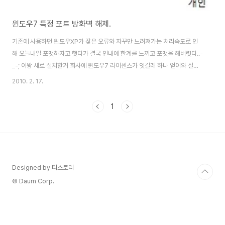
윈도우7 특정 포트 방화벽 해제.
기존에 사용하던 윈도우XP가 잦은 오류와 자꾸만 느려져가는 처리속도로 인
해 오늘내일 포맷하자고 햇다가 결국 인내에 한계를 느끼고 포맷을 해버렷다..-
_-; 이왕 새로 설치할거 회사에 윈도우7 라이센스가 잇길래 하나 얻어와 설치
를 하고 나니 나름 깔끔하고 생각보다 무겁지 않아서 요것저것 필요한 유틸들
2010. 2. 17.
설치해보던 중에 하나 문제가 생겼다.. 기존 xp에서 사용할때는 방화벽 포트를
제어판에서 쉽게 접근하여 수정을 할수 있엇는데.이놈의 윈도우7에는 왜케 찾
1
을수가 없는건지;; 이래저래 찾아보니 또 쉽게 할수가 잇네..;; 제어판 ->
Windows 방화벽 -> 왼쪽 메뉴중에 고급설정 을 선택하면 아래 화면이뜬다.
여기에서 인바운드 규칙에서 오른쪽에 있는 작업탭에서 보면 "새 규칙..."을 선
택한다. 선택하면 프로..
Designed by 티스토리
© Daum Corp.