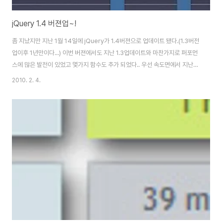
jQuery 1.4 버젼업~!
좀 지났지만 지난 1월 14일에 jQuery가 1.4버젼으로 업데이트 됐다.(1.3버전
업이후 1년만이다...) 이번 버젼에서도 지난 1.3업데이트와 마찬가지로 퍼포먼
스에 많은 발전이 있었고 몇가지 함수도 추가 되었다.. 우선 속도면에서 지난
1.3버젼과 비교를 하자면 아래 그래프를 참고하자. 그래프로도 보듯이 속도가
2010. 2. 4.
많이 좋아졋다랄까.. 또한 추가된 함수들도 꽤 있는데 평소에 필요했으면하는
함수가 추가되었다..(-_-;;) 쓸만한 메소드중 몇개를 소개하자면..
1.jQuery.parseJSON( json ) : 해당 함수는 1.4.1에 새로 추가된 함수로 기
존에 ajax 모듈의 $.getJSON처럼 json 내용을 파싱을 해줘 사용편의를 제
공해준다. ex) var obj = jQuery.parseJSON..