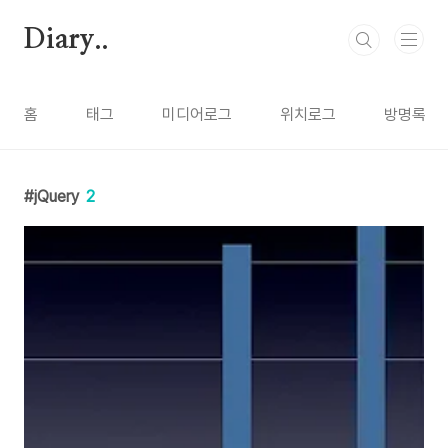
본문 바로가기
Diary..
홈
태그
미디어로그
위치로그
방명록
jQuery
2