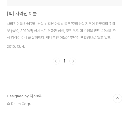
[책] 사라진 이틀
사라진이틀 카테고리 소설 > 일본소설 > 공포/추리소설 지은이 요코야마 히데
오 (들녘, 2010년) 상세보기 온화한 성품, 후진 양성에 존경을 받던 49세의 현
직 경감이 아내를 살해했다. 하나뿐인 아들은 몇년전 백혈병으로 잃고 알츠하
이머병에 걸려 매일 본인에게 죽여달라 하는 아내.. 결국 3일전 아내를 촌탁살
2010. 12. 4.
해하고 동반자살을 하려고 했으나 딱 1년만 더 살고 싶어 자수를 한다. 경찰은
촌탁살인사건으로 결론을 짓지만 살해후 이틀간의 행적에 대해서는 끝내 자백
1
을 얻지 못한채 여론의 압박과 내부사정으로 인해 단순히 이틀동안 자살을 하
기 위해 방랑했다고 결론을 내고 검찰에 넘기게 된다. 검사는 사라진 이틀동안
의 경찰의 수사를 수상하게 여겨 경찰청에 대한 조사와 함께 이틀동안의 행적
에 대해 조사한다. 하지만 검사..
Designed by 티스토리
© Daum Corp.