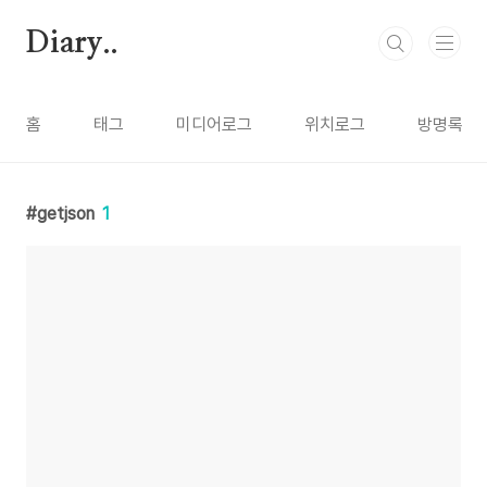
본문 바로가기
Diary..
홈
태그
미디어로그
위치로그
방명록
getjson
1