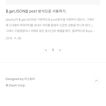
$.getJSON을 post 방식으로 사용하기.
jQuery의 $.getJSON은 기본적으로 post방식을 지원하지 않는다. 그래서
꽤 긴내용의 파라미터를 보내서 처리를 할경우 난감한 상황을 만나게 된다..;;
그래서 구글링했더니 아래와 같은 꽁수(?)로 해결을 봤다. 결과적으로 $.post
를 사용 post방식으로 처리를하지만 결과값을 json형식으로 받는다고 정의
2010. 11. 28.
를 한후 사용하게 된다. postJSON이라는 별도의 함수를 만든후 사용하게 된
다. $.postJSON = function(url, data, func) { $.post(url+
1
(url.indexOf("?") == -1 ? "?" : "&")+"callback=?", data, func, "json");
} 아래는 postJSON을 사용한 샘플 소스
Designed by 티스토리
© Daum Corp.