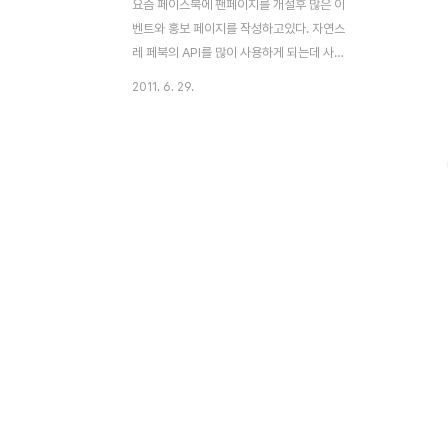
요즘 페이스북에 팬페이지를 개설후 많은 이
벤트와 홍보 페이지를 작성하고있다. 자연스
레 페북의 API를 많이 사용하게 되는데 사용
하면 할수록 편하게 잘 만들어놨다는 생각이
2011. 6. 29.
든다. 간단한 플러그인부터 FQL, GRAPHI
API 등..덕분에 공부할건 더 늘어나는데..;;;
페북 관련 글은 처음 남기는데.. 순서대로라
면 뭔가 페북의 사용법과 OAuth부터 시작해
야 되겟지만.ㅡㅡa.. 일단 내가 얼마전 처리한
부분부터 글을 남겨야겠다..;; 얼마전에 팬페
이지에 이벤트를 하나 개설했는데 사용자의
like 여부를 체크후에 응모 가능을 판단해달
라는 요구사항이 있었다. 페북에선 아래방법
으로 팬페이지 "좋아요" 체크기능을 제공해
준다. 1. REST API 의 page.isFan 2.
FB.api의 pages.isFan 메..