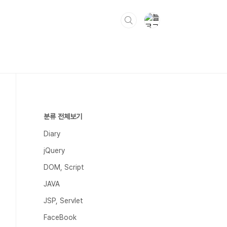
분류 전체보기
Diary
jQuery
DOM, Script
JAVA
JSP, Servlet
FaceBook