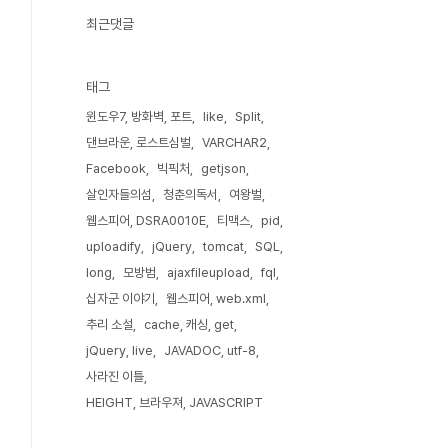
최근댓글
태그
윈도우7, 방화벽, 포트
like
Split
댄브라운, 로스트심벌
VARCHAR2
Facebook
빅픽처
getjson
살인자들의섬
청춘의독서
여왕벌
웹스피어, DSRA0010E
티맥스
pid
uploadify
jQuery
tomcat
SQL
long
모방범
ajaxfileupload
fql
십자군 이야기
웹스피어, web.xml
추리 소설
cache, 캐싱, get
jQuery, live
JAVADOC, utf-8
사라진 이틀
HEIGHT, 브라우져, JAVASCRIPT