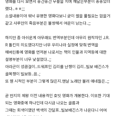
영화를 다시 보면서 중간중간 무릎을 치며 깨달은부분이 종종있더
랬다..ㅎㅎ;;;
소설내용이야 워낙 유명한 영화다보니 굳이 썰을 풀필요는 없을거
같고 사루만의 죽음부분은 불쌍해서 여운이 남는다..;;
하지만 좀 아쉬운게 아무래도 번역부분인데 아무리 원작자인 J.R.
R 톨킨의 의도였다지만 너무 우리나라 실정에 맞춰 번역을
해버린통에 영화를 먼저본 나로서는 책의 인물과 지역등에 대한
설명부분이 너무 낯설었다..;;
아라곤이 성큼걸이..드워프인 김리를 난쟁이 김리..빌보 배긴스가
골목쟁이 빌보등..음..;
또 웬 시적인 부분이 그렇게 많은지.맨날 노래만 불러 애네들은..;;
곧 반지의 제왕 이전 내용격인 호빗 영화가 개봉한다. 이또한 기대
되는 영화중에 하나인데 다시금 나오는 골름과
그때는 회색이였던 백색의 간달프..빌보배긴스가 나온다니 어여