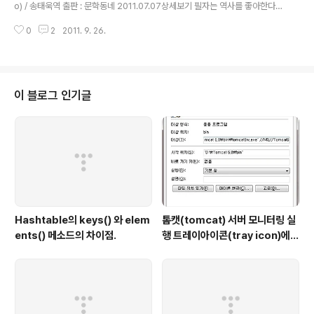
자중에 하나를 생각하게 한뒤 의문의 편지에는 그 생각한 숫자를 정확하게 맞추
o) / 송태욱역 출판 : 문학동네 2011.07.07상세보기 필자는 역사를 좋아한다.
었다.. 바..
역사는 철저하게 원인과 결과에 의해서 진행된다. 물론 역사라는게 항상 승자의
0
2
2011. 9. 26.
입장에서 작성된게 대부분이라 과연 이게 사실인지에 대한 의구심은 들지만 말
이다..-_-; 역사중에서도 전쟁은 한문화의 발전에 있어서 절대적으로 필요한 부
분이라 할수 있다. 전쟁으로 인해 한쪽 문명은 쇠퇴하지만 승자쪽의 문화는 비
약적인 발전을 이루게 된다. 과연 전쟁이 없었다면 현재의 문명까지 올수 있었
을까 싶기도 할정도다. 필자는 중세유럽과 제2차 세계대전에 항상 흥미를 가지
이 블로그 인기글
고 있다. 그래서 이 번에 십자군 이야기가 나왔다고 해서 기뻐했는데 아쉽게도 1
권만 출..
Hashtable의 keys() 와 elem
톰캣(tomcat) 서버 모니터링 실
ents() 메소드의 차이점.
행 트레이아이콘(tray icon)에
추가하기.