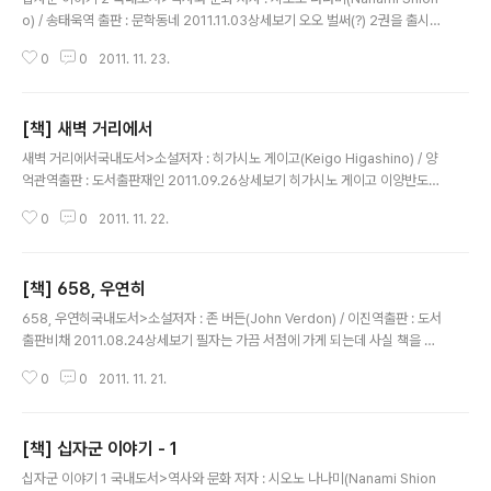
o) / 송태욱역 출판 : 문학동네 2011.11.03상세보기 오오 벌써(?) 2권을 출시할
줄이야.. 로마인 이야기로 유명한 시오노 나나미라면 이것도 1년에 한권씩 쓸줄
0
0
2011. 11. 23.
알았는데 의외로 빨리 출시되었다.후후 신이 그것을 바라신다! 이 한마디로 시
작된 십자군 2백여년의 역사중에 1권에서는 십자군의 생성이유와 그에 따른 1
차 십자군 얘기. 그리고 이슬람세력의 계속된 패배에 예루살렘 "해방" 에 성공하
[책] 새벽 거리에서
기까지의 이야기라면 이제 2권에서는 본격적으로 이슬람세력이 반격에 나서고
글 내용
그에 따른 2차 십자군 원정의 얘기가 다뤄졌다. 아울러 이슬람 최고의 술탄인
새벽 거리에서국내도서>소설저자 : 히가시노 게이고(Keigo Higashino) / 양
"살라딘"도 드디어 등장하게 된다. 예루살림을 뺏기고 위협을 느낀 이슬람은 누
억관역출판 : 도서출판재인 2011.09.26상세보기 히가시노 게이고 이양반도
레딘..
은근히 다작이다.ㅡㅡa.. 한달에 한권씩 책이 발매되는 느낌이네..;; 그래도 일단
0
0
2011. 11. 22.
요코미조 세이시와 함께 일본 작가중에서 좋아하는 작가인 히가시노 게이고 양
반의 소설이라 별 의심없이 바로 사버린 책..음..ㅡㅡa.. 건설회사의 전기 1과 주
임인 와타나베.. 이쁜 아내와 유치원에 다니는 딸이 있는 극히 평범한 직장인..
[책] 658, 우연히
하루는 그의 회사에 아키하라는 계약직 여직원이 입사하게 된다 평범한 일상을
글 내용
보내던 와타나베에게는 불륜이란 멍청이들이나 저지르는 일이라고 비난하지만
658, 우연히국내도서>소설저자 : 존 버든(John Verdon) / 이진역출판 : 도서
결국 본인도 어쩔수 없는 경우로 치부해버리며 아카하와 우연한 계기로 인해 만
출판비채 2011.08.24상세보기 필자는 가끔 서점에 가게 되는데 사실 책을 살
남을..
려고 간다기보다는 요즘 신간도서들을 볼려고 간다. 물론 찜해놓고 인터넷으로
0
0
2011. 11. 21.
구매를 하지만..ㅡㅡa.. 이책은 인터넷에서는 베스트셀러에 들지는 못했지만 교
보문고에 가보니 특별코너로 만들어서 팔고있길래 덜컥사버렷지..;; 데이브 거
니는 잘나가는 형사였지만 이제 은퇴하고 아내와 함께 범죄자들의 사진 전시회
[책] 십자군 이야기 - 1
를 열며 생활하고 있다. 그런데 어느날 대학시절 친구였던 멜러리에게서 의문의
글 내용
편지에 대해 문제 해결을 위해 연락을 해온다. 편지에는 1에서 1000미만의 숫
십자군 이야기 1 국내도서>역사와 문화 저자 : 시오노 나나미(Nanami Shion