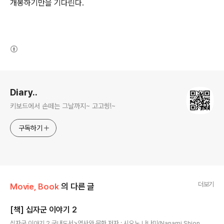
개봉하기만을 기다린다.
(새창열림)
로그 정보
Diary..
키보드에서 손떼는 그날까지~ 고고씽!~
구독하기
더보기
Movie, Book
의 다른 글
[책] 십자군 이야기 2
글 내용
십자군 이야기 2 국내도서>역사와 문화 저자 : 시오노 나나미(Nanami Shion