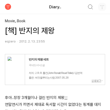
검색하기
Diary..
티스토리
Movie, Book
[책] 반지의 제왕
eqzero
2012. 2. 13. 23:55
반지의 제왕 세트
국내도서>소설
저자 : J. R. R. 톨킨(John Ronald Reuel Tolkie) / 김번역
출판 : 씨앗을뿌리는사람
2007.05.28
후아..장장 3개월이나 걸린 반지의 제왕;;;
연말연시가 끼면서 제대로 독서할 시간이 없었다는 핑계를 대지