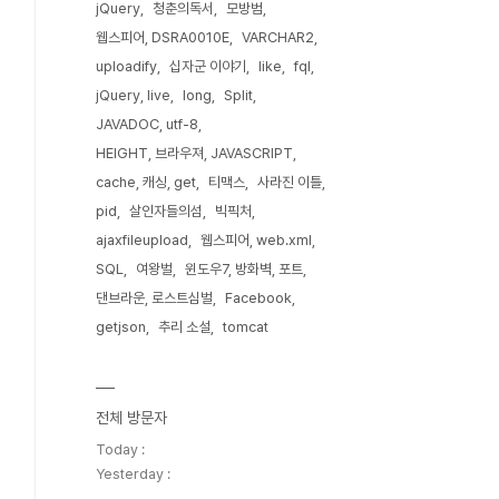
jQuery
청춘의독서
모방범
웹스피어, DSRA0010E
VARCHAR2
uploadify
십자군 이야기
like
fql
jQuery, live
long
Split
JAVADOC, utf-8
HEIGHT, 브라우져, JAVASCRIPT
cache, 캐싱, get
티맥스
사라진 이틀
pid
살인자들의섬
빅픽처
ajaxfileupload
웹스피어, web.xml
SQL
여왕벌
윈도우7, 방화벽, 포트
댄브라운, 로스트심벌
Facebook
getjson
추리 소설
tomcat
전체 방문자
Today :
Yesterday :