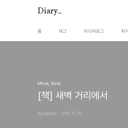
본문 바로가기
Diary..
홈
태그
미디어로그
위
Movie, Book
[책] 새벽 거리에서
by eqzero
2011. 11. 22.