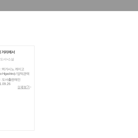
 거리에서
도서>소설
 : 히가시노 게이고
go Higashino) / 양억관역
 : 도서출판재인
1.09.26