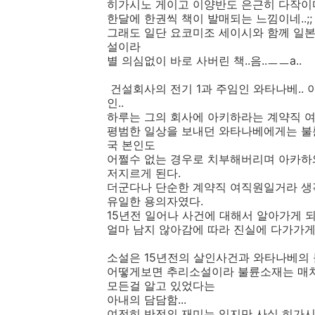
히가시노 게이고 이양반도 은근히 다작이다
한달에 한권씩 책이 발매되는 느낌이네..;;
그래도 일단 요코미조 세이시와 함께 일
설이라
별 의심없이 바로 사버린 책..음..ㅡㅡa..
건설회사의 전기 1과 주임인 와타나베.. 
인..
하루는 그의 회사에 아키하라는 계약직 
평범한 일상을 보내던 와타나베에게는 불
국 본인도
어쩔수 없는 경우로 치부해버리며 아카하
저지르게 된다.
더군다나 단순한 계약직 여직원일거라 생
유일한 용의자였다.
15년전 일어나 사건에 대해서 알아가게 
얼마 남지 않아감에 따라 진실에 다가가게 
소설은 15년전의 살인사건과 와타나베의
어떻게보면 추리소설이라 불륜소재는 매치
모든걸 알고 있었다는
아내의 담담함...
여전히 반전의 재미는 있지만 사실 히가시