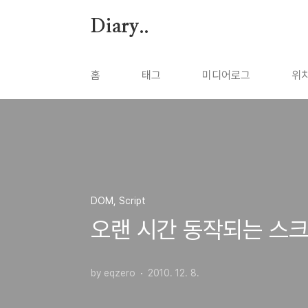
본문 바로가기
Diary..
홈
태그
미디어로그
위
DOM, Script
오랜 시간 동작되는 스크
by eqzero
2010. 12. 8.