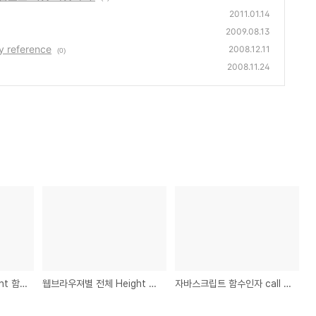
2011.01.14
2009.08.13
 reference
2008.12.11
(0)
2008.11.24
Javascript 의 parseInt 함수
웹브라우져별 전체 Height 값 구하기.
자바스크립트 함수인자 call by value, call by reference