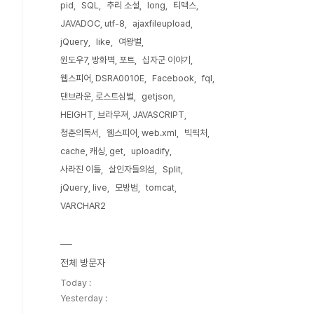
pid
SQL
추리 소설
long
티맥스
JAVADOC, utf-8
ajaxfileupload
jQuery
like
여왕벌
윈도우7, 방화벽, 포트
십자군 이야기
웹스피어, DSRA0010E
Facebook
fql
댄브라운, 로스트심벌
getjson
HEIGHT, 브라우져, JAVASCRIPT
청춘의독서
웹스피어, web.xml
빅픽처
cache, 캐싱, get
uploadify
사라진 이틀
살인자들의섬
Split
jQuery, live
모방범
tomcat
VARCHAR2
전체 방문자
Today :
Yesterday :