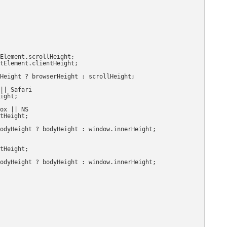
tElement.scrollHeight;
tElement.clientHeight;
rHeight ? browserHeight : scrollHeight;
|| Safari
eight;
fox || NS
ntHeight;
 bodyHeight ? bodyHeight : window.innerHeight;
tHeight;
 bodyHeight ? bodyHeight : window.innerHeight;