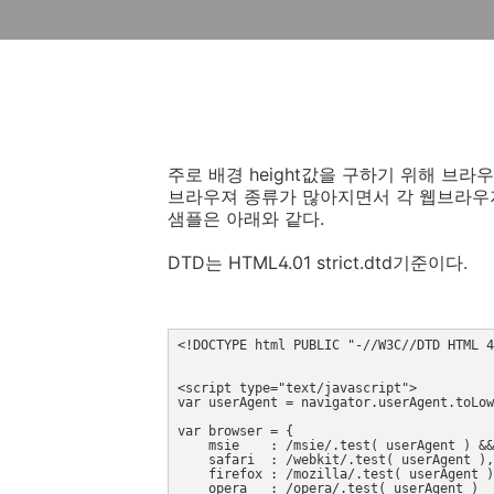
주로 배경 height값을 구하기 위해 브라우
브라우져 종류가 많아지면서 각 웹브라우져 
샘플은 아래와 같다.
DTD는 HTML4.01 strict.dtd기준이다.
<!DOCTYPE html PUBLIC "-//W3C//DTD HTML 4
<script type="text/javascript">
var userAgent = navigator.userAgent.toLow
var browser = {
    msie    : /msie/.test( userAgent ) &
    safari  : /webkit/.test( userAgent ),
    firefox : /mozilla/.test( userAgent
    opera   : /opera/.test( userAgent )