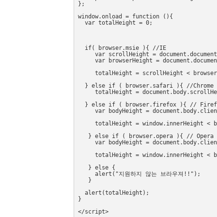
};   
window.onload = function (){  
  var totalHeight = 0;
  if( browser.msie ){ //IE
     var scrollHeight = document.documen
     var browserHeight = document.documen
     totalHeight = scrollHeight < browse
  } else if ( browser.safari ){ //Chrome 
     totalHeight = document.body.scrollH
  } else if ( browser.firefox ){ // Fire
     var bodyHeight = document.body.clie
     totalHeight = window.innerHeight <
   } else if ( browser.opera ){ // Opera
     var bodyHeight = document.body.clien
     totalHeight = window.innerHeight <
   } else { 
     alert("지원하지 않는 브라우져!!");
   }
  alert(totalHeight); 
}
</script>