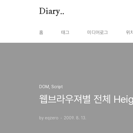
본문 바로가기
Diary..
홈
태그
미디어로그
위
DOM, Script
웹브라우져별 전체 Heig
by eqzero
2009. 8. 13.