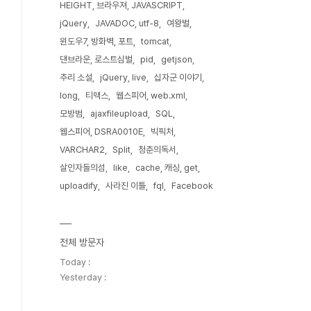
HEIGHT, 브라우져, JAVASCRIPT
jQuery
JAVADOC, utf-8
여왕벌
윈도우7, 방화벽, 포트
tomcat
댄브라운, 로스트심벌
pid
getjson
추리 소설
jQuery, live
십자군 이야기
long
티맥스
웹스피어, web.xml
모방범
ajaxfileupload
SQL
웹스피어, DSRA0010E
빅픽처
VARCHAR2
Split
청춘의독서
살인자들의섬
like
cache, 캐싱, get
uploadify
사라진 이틀
fql
Facebook
전체 방문자
Today :
Yesterday :