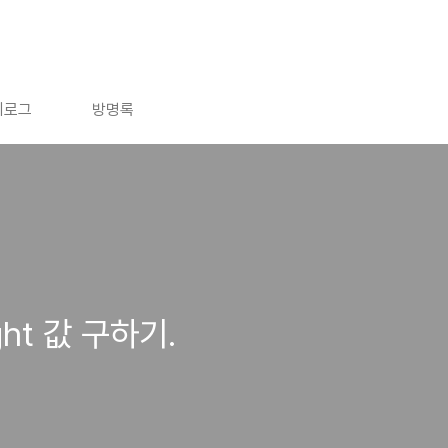
치로그
방명록
ht 값 구하기.