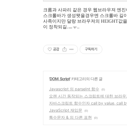
크롬과 사파리 같은 경우 웹브라우져 엔
스크롤바가 생성됏을경우엔 스크롤바 길이가 전
사족이지만 달랑 브라우져의 HEIGHT값
이 정착되길.ㅡㅜ..
공감
구독하기
'
DOM, Script
' 카테고리의 다른 글
Javascript 의 parseInt 함수
(0)
오랜 시간 동작되는 스크립트에 대한 브라우
자바스크립트 함수인자 call by value, call by
JavaScript 재입문
(0)
특수문자 & 의 다른 표현
(0)