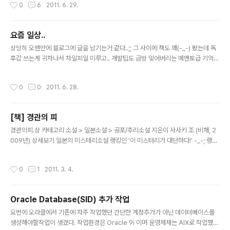
작성시간
0
6
2011. 6. 29.
늘어나는데..;;; 페북 관련 글은 처음 남기는데.. 순서대로라면 뭔가 페북의 사용법과
OAuth부터 시작해야 되겟지만.ㅡㅡa.. 일단 내가 얼마전 처리한부분부터 글을 남겨
야겠다..;; 얼마전에 팬페이지에 이벤트를 하나 개설했는데 사용자의 like 여부를 체
요즘 일상..
크후에 응모 가능을 판단해달라는 요구사항이 있었다. 페북에선 아래방법으로 팬페
글 내용
상당히 오랜만에 블로그에 글을 남기는거 같다..;; 그 사이에 책도 꽤(-_-) 봤는데 독
이지 "좋아요" 체크기능을 제공해준다. 1. REST API 의 page.isFan 2. FB.api의
후감 쓰는게 귀차나서 차일피일 미루고.. 개발팁도 금방 잊어버리는 메멘토급 기억력
pages.isFan 메..
을 소지하고 있음에도 몇분 밖에 안걸리는 블로그에 글 남기는게 귀찮아서 마지막글
작성후 어느덧 3개월의 시간이 훌쩍 지나버렸네..;; 요즘 SNS쪽 서비스 개발에 관심
작성시간
0
0
2011. 6. 28.
이 많다보니 백엔드 프로세스보다는 프론트엔드쪽에 관심이가서 html5, script 기
술쪽을 많이 보고있다. 특히나 facebook의 경우는 워낙 새로운 방식의 api를 제공
해주다보니 공부를 안해볼수가 없다.;;; NoSQL, node.js등도 요즘 관심이 많이 간
[책] 경관의 피
다....할것도 많고 하고싶은것도 많고..해야할것도 많은 이 상황!! ㅜㅜ;; 명색이 개발
글 내용
자인데 하다못해 앱하나..
경관의피.상 카테고리 소설 > 일본소설 > 공포/추리소설 지은이 사사키 조 (비채, 2
009년) 상세보기 일본의 미스테리소설 랭킹인 '이 미스터리가 대단하다!' -_-; 랭킹
1위를 했던 작품이라길래 손에 잡은책..;;; 귀가얇다..음..;; 소설의 시작은 일본이 태평
양전쟁에서 패한후 군인이였던 안조 세이지는 어머니의 고향으로 돌아온후 경찰관
작성시간
0
1
2011. 3. 4.
이 되기로 결심한다. 이후 순사로 관할지역을 담당하는 주재사로 근무하면서 평범하
게 살아가던중 두건의 살인 사건을 만나게된다. 살인사건이지만 윗선에서는 부랑자
들의 죽음으로 치부하며 수사에 관심을 두지 않는다. 결국 세이지만이 조사하게 되고
Oracle Database(SID) 추가 작업
.결국 결정적인 단서를 찾아내지만.. 그날 기찻길에서 추락사를 당하고 만다.. 안조 세
글 내용
이지의 아들 안조 다미오 역시 아버지의 뒤를 ..
요번에 오라클에서 기존에 자주 작업했던 간단한 계정추가가 아닌 데이터베이스를
생성해야할작업이 생겼다. 작업환경은 Oracle 9i 이며 운영체제는 AIX로 작업했