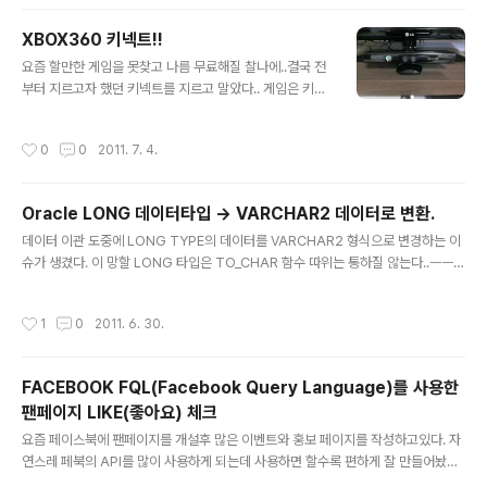
기엔 아직 뭔가 꺼림직하고.ㅡㅡa.. 좀더 앱스타일에 가깝
게 화면UI를 구성이 가능하게 해주는 Ext JS쪽을 우선 공
XBOX360 키넥트!!
부하기로 햇다.. 어여 Hello world!! 한번 작성해봐야겟
글 내용
군.
요즘 할만한 게임을 못찾고 나름 무료해질 찰나에..결국 전
부터 지르고자 했던 키넥트를 지르고 말았다.. 게임은 키넥
트 스포츠를 구매. 바로 설치후 해보았는데 일단 내 방이 구
조상 2인은 안될듯하네.ㅜㅜ...좁다.. 일단 생각보다 카메라
작성시간
0
0
2011. 7. 4.
인식 딜레이가 별루 느껴지지 않앗다. 아직 게임컨텐츠가
많지 않은게 아쉽다. 하지만 현재 개발 API도 공개됐으니
곧 게임뿐만아니고 실생활에 응용될만한 프로그램들이 쏟
Oracle LONG 데이터타입 -> VARCHAR2 데이터로 변환.
아져나올테니 미리 장만해놓은게 잘한걸지도 모른다고 나
글 내용
를 칭찬해본다..ㅡㅡa..
데이터 이관 도중에 LONG TYPE의 데이터를 VARCHAR2 형식으로 변경하는 이
슈가 생겼다. 이 망할 LONG 타입은 TO_CHAR 함수 따위는 통하질 않는다..ㅡㅡ
a;;.. 이래저래 구글링을 통해 확인한바에 의하면 LONG 타입을 PL/SQL에서 읽은
후 SUBSTR으로 원하는 길이만큼 잘라서 쓰자.; 일단 차근차근 아래 순서대로 진행
작성시간
1
0
2011. 6. 30.
을 해보자. 우선 LONG 타입의 컬럼을 가지고 있는 테이블을 "T_TABLE_LONG"
이라고 하자.;; 1. 데이터를 옮길 대상 테이블을 생성한다. : "T_TABLE_VARCHAR"
라하자.; CREATE TABLE T_TABLE_VARCHAR ( SEQ NUMBER, CONTEN
FACEBOOK FQL(Facebook Query Language)를 사용한
T VARCHAR2(4000) ) 2. FUNCTION 생성 CREATE OR REP..
팬페이지 LIKE(좋아요) 체크
글 내용
요즘 페이스북에 팬페이지를 개설후 많은 이벤트와 홍보 페이지를 작성하고있다. 자
연스레 페북의 API를 많이 사용하게 되는데 사용하면 할수록 편하게 잘 만들어놨다
는 생각이 든다. 간단한 플러그인부터 FQL, GRAPHI API 등..덕분에 공부할건 더