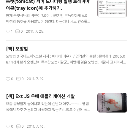
톰캣(tomcat) 서버 모니터링 실행 트레이아
ax방식으로 처리해주는 스크립트 라이브러리는 여러개가 있다. jQuery가 유행하다
이콘(tray icon)에 추가하기.
보니 유난히 jQuery플러그인..
글 내용
현재 톰캣서버의 버젼이 7.0이 나왔지만 부득이하게 6.0
버젼의 톰캣을 사용할일이 생겼다. 더군다나 새로 인스톨
이 아닌 톰캣폴더자체를 복사해와 로컬에 셋팅을 하게되었
작성시간
1
0
2011. 7. 25.
다..음..-__-.. 톰캣은 뭐 인스톨단계가 반드시 필요한건 아
니기에 복사만으로 충분히 사용할수 있지만 한가지 아쉬운
게 시스템트레이에 아이콘이 추가되지 않아 항상 시작 혹
[책] 모방범
은 재시작 할경우 톰캣콘설창을 찾거나 폴더까지 가서 모
글 내용
모방범 3 국내도서>소설 저자 : 미야베 미유키 / 양억관역 출판 : 문학동네 2006.0
니터링 실행명령어를 통해서만 일련의 작업을 진행하여 지
8.14상세보기 오랜만에 독후감쓰는거같군.. 이번에 읽은 모방범. 머랄까 표지에서의
속적인 불편함을 야기 했었다.. 결국 참지 못하고 방법을 찾
으스스함이 좋아 구매를 햇더랫다.. 전부터 서점에 가면 항상 추리소설코너에서 떡하
앗으니 아래와 같다.. 참고로 필자의 톰캣경로는 D:\Tomc
니 자리잡고 있어 언제고 봐야지 했는데 이번에야 읽을수 있엇네.. 도쿄의 한 공원에
at 6.0 이다. 1. 단축아이콘 생성. - D:\Tomcat 6.0\bin\t
작성시간
0
0
2011. 7. 19.
서 여성의 것으로 추정되는 손이 발견되면서 소설은 시작한다. 결국 사건은 여자들만
omcat6w.exe 파일의 단축아이콘을 생성한다. (바탕화
을 노린 연쇄살인사건으로 확대되가고 이에 관련된 3명의 얘기를 위주로 이끌어가
면이나 빠..
게된다. 조그마한 동네 중학교동창생들인 3명은 메밀국수집 아들인 가즈아키, 약국
[책] Ext JS 우베 애플리케이션 개발
집아들인 히로미, 그리고 항상 웃음을 달고 다녀서 별명이 '피스'인 아미가와. 범인은
글 내용
히로미와 아미가와.. 착한심성의 가즈아키는 친구인 히로..
요즘 공부할게 늘어나고 있는데 싄난다 아주..ㅡㅡa.. 웹앱
쪽에서 자주 거론되고 사용하고 있는 ExtJS도 이번에 공
부해야할 항목에 추가되었다..음.. 현재 웹앱쪽에선 jquer
y mobile과 많은 비교가 되고 있는데 jquery mobile은
작성시간
0
0
2011. 7. 16.
아직 베타버젼만 나온상황이라 상용화프로젝트에 적용하