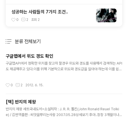
성공하는 사람들의 7가지 조건..
0
2
조회
2
분류 전체보기
주요 글 목록
구글맵에서 위도 경도 확인
글 내용
구글맵API에서 정확한 위치를 찾고자 할경우 위도와 경도를 사용해서 검색하는 API
도 제공해주고 있다.이를 위해 기본적으로 위도와 경도값을 알아야 하는데 이를 쉽게
확인이 가능하게 서비스해주는 페이지가 있어 링크를 단다. http://universimmed
ia.pagesperso-orange.fr/geo/loc.htm 검색란에 위치를 검색하고 나면 위도
작성시간
0
2
2012. 6. 15.
와 경도값이 나오는데 그부분을 사용하면되고좀더 정확한 위치를 찾고자한다면 지
도화면에서 포인트를 드래그해서 가져다 놓으면 위도/경도 정보가 변경이되니 그걸
사용하면되겟다.
[책] 반지의 제왕
글 내용
반지의 제왕 세트국내도서>소설저자 : J. R. R. 톨킨(John Ronald Reuel Tolki
e) / 김번역출판 : 씨앗을뿌리는사람 2007.05.28상세보기 후아..장장 3개월이나
걸린 반지의 제왕;;; 연말연시가 끼면서 제대로 독서할 시간이 없었다는 핑계를 대지
않고서는 답이 안나오는 3개월이였다..음.. 왜 이렇게 오래걸린건지 그거참..;;; 나니