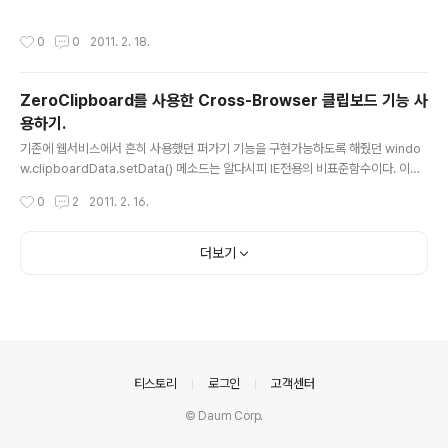
다. 그럼 간단하게 SID명이 "cspark" 데이터베이스를 신규 생성해보자! -_-! 1. ini
t.ora 파일 생성 가장 먼저 작업해야할건 기본 설정파일을 생성하는것이다. 보통
작성시간
0
0
2011. 2. 18.
$ORACLE_HOME/dbs 폴더에 init.ora파일을 사용할텐데 별도의 설정을 해야할
경우 init.ora설정내용을 복사해 파일을 생성해서 설정변경후 작업 해도 무관하다. (
필자는 initCSPARK.ora 파일로 생성하였다.) 2. 관련 폴더 생성 음 처음에 멋모르
ZeroClipboard를 사용한 Cross-Browser 클립보드 기능 사
고 무작정 startup 햇을때 오류가 나는게 이 관련폴더 생성을 하지 않아서 자꾸 에러
용하기.
가 발생하였..
글 내용
기존에 웹서비스에서 흔히 사용했던 퍼가기 기능을 구현가능하도록 해줬던 windo
w.clipboardData.setData() 메소드는 알다시피 IE전용의 비표준함수이다. 이에
대한 대응으로 flash를 사용한 클립보드기능을 사용하였으나 이마저 flash10버젼
작성시간
0
2
2011. 2. 16.
이 나오면서 보안상의 이유로 막혀버렸다.;; 방법이 없을까 찾던중 "zeroclipboar
d" 라는 걸 발견. 바로 샘플확인후 적용해보았고 잘 돌아가는걸 확인했다. zeroclip
board도 결국 JavaScript와 Flash의 연계를 통해 동작을 하는데 JavaScript-t
더보기
o-Flash interface인 ("ExternalInterface") 을 사용하는데 이는 오직 ONLINE
상태에서만 가능하기에 로컬베이스로는 작동하지 않는다..;; 간략한..
의안내
티스토리
로그인
고객센터
© Daum Corp.