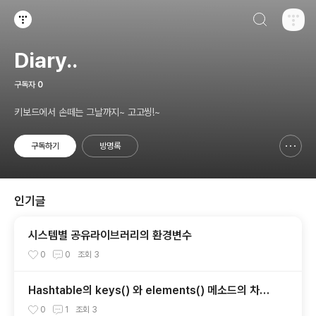
검색하기
티스토리
Diary..
구독자
0
키보드에서 손떼는 그날까지~ 고고씽!~
구독하기
방명록
신고하기 레이어
열기
인기글
시스템별 공유라이브러리의 환경변수
0
0
조회
3
Hashtable의 keys() 와 elements() 메소드의 차이
점.
0
1
조회
3