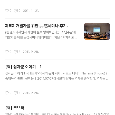
기보다는 요즘 신간도서들을 볼려고 간다. 물론 찜해놓고 인터넷으로 구매를 하지
만..ㅡㅡa.. 이책은 인터넷에서는 베스트셀러에 들지는 못했지만 교보문고에 가보니
작성시간
0
0
2011. 11. 21.
특별코너로 만들어서 팔고있길래 덜컥사버렷지..;; 데이브 거니는 잘나가는 형사였지
만 이제 은퇴하고 아내와 함께 범죄자들의 사진 전시회를 열며 생활하고 있다. 그런
데 어느날 대학시절 친구였던 멜러리에게서 의문의 편지에 대해 문제 해결을 위해 연
제5회 개발자를 위한 共感세미나 후기.
락을 해온다. 편지에는 1에서 1000미만의 숫자중에 하나를 생각하게 한뒤 의문의
글 내용
편지에는 그 생각한 숫자를 정확하게 맞추었다.. 바..
(좀 일찍가서인지 사람이 별루 없어보인다;; ) 지난주말에
개발자를 위한 공감세미나에 다녀왔다. 지난 4회차에도 다
녀왔는데 지난회차에 비해 이번에는 규모가 커지고 내용과
준비면에서 많이 나아지고있는 모습이였다. 이번에는 3가
작성시간
0
2
2011. 9. 28.
지 기본 세션과 한개의 특별세션의 시간을 가졌는데 OKJ
SP의 허광남님은 많이 지난 4회차에 비해 야위신듯? ㅎ
ㅎ;; 이번회차 주제는 요즘 많이 이슈화 되고 있는 github
[책] 십자군 이야기 - 1
(깃헙), Grails(이번에 처음듣는 내용이였다.음.;; 공부가
글 내용
부족..), Cappuccino, Apache Trift등의 주제를 가지고
십자군 이야기 1 국내도서>역사와 문화 저자 : 시오노 나나미(Nanami Shiono) /
세미나가 진행되었다. 위 세션 내용들이 사실 내가 당장 현
송태욱역 출판 : 문학동네 2011.07.07상세보기 필자는 역사를 좋아한다. 역사는 철
업에서사용하기에는 다소 무리거나 현업과 동떨어진 내용
저하게 원인과 결과에 의해서 진행된다. 물론 역사라는게 항상 승자의 입장에서 작성
들도 있다. 보통 세미나는 나에게 있어 어떤 교육적인 부분
된게 대부분이라 과연 이게 사실인지에 대한 의구심은 들지만 말이다..-_-; 역사중에
작성시간
0
2
2011. 9. 26.
보다는 ..
서도 전쟁은 한문화의 발전에 있어서 절대적으로 필요한 부분이라 할수 있다. 전쟁으
로 인해 한쪽 문명은 쇠퇴하지만 승자쪽의 문화는 비약적인 발전을 이루게 된다. 과
연 전쟁이 없었다면 현재의 문명까지 올수 있었을까 싶기도 할정도다. 필자는 중세유
[책] 코브라
럽과 제2차 세계대전에 항상 흥미를 가지고 있다. 그래서 이 번에 십자군 이야기가
글 내용
나왔다고 해서 기뻐했는데 아쉽게도 1권만 출..
코브라 국내도서>소설 저자 : 프레데릭 포사이드(Frederick Forsyth ) / 이창식역