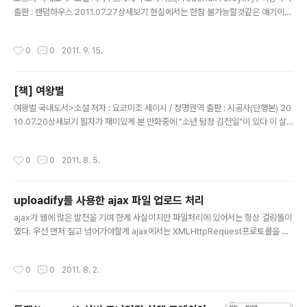
출판 : 랜덤하우스 2011.07.27상세보기 현실에서는 한참 불가능할것같은 얘기이지
만 마약 코카인의 완젼 제거가 가능할지도 모르는 염원(?)을 상당히 짜임새 있게 소
설로 작성했다. 소설에서는 미국대통령이 조그마한 계기로 인해 코카인에 대한 전쟁
작성시간
0
0
2011. 9. 15.
을 조용히 지시한다. 이는 범죄조직과 그들을 감싸주는 부패경찰, 공무원들까지도 모
두 소탕하라는것. 이 전쟁의 선봉에 은퇴한 CIA브레인이였던 "폴 데브루"(코드명
'코브라')가 또한 그의 수행관에는 베트남 땅굴쥐 출신인 캘빈 덱스터가 등장하게된
[책] 여왕벌
다. 이들은 코카인 전세계 생산의 70%를 차지하는 콜롬비아 코카인 카르텔과의 전
글 내용
면전을 결정하고 이들 코브라와 캘빈 덱스터는 몇..
여왕벌 국내도서>소설 저자 : 요코미조 세이시 / 정명원역 출판 : 시공사(단행본) 20
10.07.20상세보기 필자가 재미있게 본 만화중에 "소년 탐정 김전일"이 있다 이 살
인을 부르는(-_-) 김전일이 항상 사건을 해결하기전에 외치는 멘트가 있다. "할아버
지의 이름으로~~"가 나오는데 여기에서 나오는 할아버지가 바로 요코미조 세이시
작성시간
0
0
2011. 8. 5.
작가의 소설의 주인공이며 탐정인 "긴다이치 코스케"가 바로 그이다.(김전일의 일본
이름은 "긴다이치 하지메" 이다..) 그간 요코미조 세이시의 긴다이치 코스케가 나오
는 "이누가미 일족", "팔묘촌", 악마의 공놀이", "옥문도", "밤산책" 등을 읽고 이번에
uploadify를 사용한 ajax 파일 업로드 처리
6번째로 읽은책이다. 외딴섬 월금도에서 쇠락한 가문의 마지막 후손이자 부모 없이
글 내용
할머니와 함께 자란 도모코는 18살이 ..
ajax가 웹에 많은 발전을 기여 한게 사실이지만 파일처리에 있어서는 항상 걸림돌이
였다. 우선 먼저 짚고 넘어가야할게 ajax에서는 XMLHttpRequest프로토콜을 사
용하는데 알다시피 파일업로드는 되지 않는다. 그렇다면 제목에서 말하는 ajax 파일
업로드가 과연 맞는것인가에 대한 의문이 드는게 사실인데.. 혹자는 XMLHttpReq
작성시간
0
0
2011. 8. 2.
uest을 사용하지 않는다면 결국 자바스크립트일뿐이라고도 한다. (기존에 비슷한
기능을 iframe으로 구현을 많이 했으니 틀린말은 아니군요..) 하지만 결국 비동기식
으로 보이게끔(-_-;) 구현을 해주니 ajax파일업로드라 하겟다..;;;.. 파일업로드를 aj