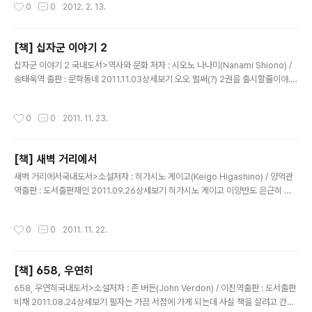
작성시간
0
0
2012. 2. 13.
아 연대기와 어스시와 더블어 3대 판타지 소설중의 하나인 "반지의 제왕"은 판타지
영화 매니아인 필자에게 시리즈는 항상 그 이후에 나오는 판타지 영화들의 비교 기준
이 되는 영화였다. "반지의 제왕" 1편이 2001년에 개봉했지만 이 책을 보면서 내용
[책] 십자군 이야기 2
이해를 위해서 다시한번 1편부터 복습했는데 다시봐도 역시 너무 잼있다.ㅜㅜ.. 아무
글 내용
튼 이런 영화의 원..
십자군 이야기 2 국내도서>역사와 문화 저자 : 시오노 나나미(Nanami Shiono) /
송태욱역 출판 : 문학동네 2011.11.03상세보기 오오 벌써(?) 2권을 출시할줄이야..
로마인 이야기로 유명한 시오노 나나미라면 이것도 1년에 한권씩 쓸줄알았는데 의외
로 빨리 출시되었다.후후 신이 그것을 바라신다! 이 한마디로 시작된 십자군 2백여년
작성시간
0
0
2011. 11. 23.
의 역사중에 1권에서는 십자군의 생성이유와 그에 따른 1차 십자군 얘기. 그리고 이
슬람세력의 계속된 패배에 예루살렘 "해방" 에 성공하기까지의 이야기라면 이제 2권
에서는 본격적으로 이슬람세력이 반격에 나서고 그에 따른 2차 십자군 원정의 얘기
[책] 새벽 거리에서
가 다뤄졌다. 아울러 이슬람 최고의 술탄인 "살라딘"도 드디어 등장하게 된다. 예루
글 내용
살림을 뺏기고 위협을 느낀 이슬람은 누레딘..
새벽 거리에서국내도서>소설저자 : 히가시노 게이고(Keigo Higashino) / 양억관
역출판 : 도서출판재인 2011.09.26상세보기 히가시노 게이고 이양반도 은근히 다
작이다.ㅡㅡa.. 한달에 한권씩 책이 발매되는 느낌이네..;; 그래도 일단 요코미조 세이
시와 함께 일본 작가중에서 좋아하는 작가인 히가시노 게이고 양반의 소설이라 별 의
작성시간
0
0
2011. 11. 22.
심없이 바로 사버린 책..음..ㅡㅡa.. 건설회사의 전기 1과 주임인 와타나베.. 이쁜 아내
와 유치원에 다니는 딸이 있는 극히 평범한 직장인.. 하루는 그의 회사에 아키하라는
계약직 여직원이 입사하게 된다 평범한 일상을 보내던 와타나베에게는 불륜이란 멍
[책] 658, 우연히
청이들이나 저지르는 일이라고 비난하지만 결국 본인도 어쩔수 없는 경우로 치부해
글 내용
버리며 아카하와 우연한 계기로 인해 만남을..
658, 우연히국내도서>소설저자 : 존 버든(John Verdon) / 이진역출판 : 도서출판
비채 2011.08.24상세보기 필자는 가끔 서점에 가게 되는데 사실 책을 살려고 간다