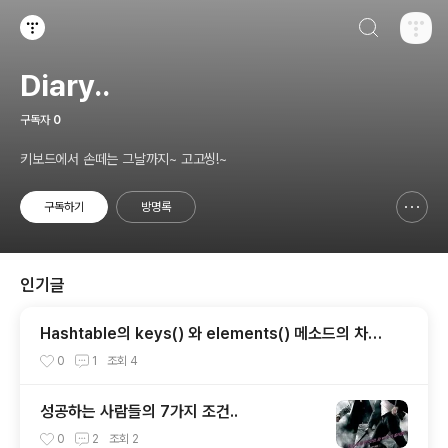
검색하기
티스토리
Diary..
구독자
0
키보드에서 손떼는 그날까지~ 고고씽!~
구독하기
방명록
신고하기 레이어
열기
인기글
Hashtable의 keys() 와 elements() 메소드의 차이
점.
0
1
조회
4
성공하는 사람들의 7가지 조건..
0
2
조회
2