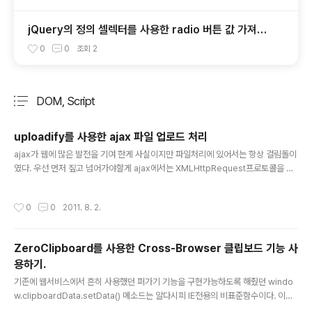
jQuery의 정의 셀렉터를 사용한 radio 버튼 값 가져오
기.
0
0
조회
2
DOM, Script
분류 전체보기
주요 글 목록
uploadify를 사용한 ajax 파일 업로드 처리
글 내용
ajax가 웹에 많은 발전을 기여 한게 사실이지만 파일처리에 있어서는 항상 걸림돌이
였다. 우선 먼저 짚고 넘어가야할게 ajax에서는 XMLHttpRequest프로토콜을 사
용하는데 알다시피 파일업로드는 되지 않는다. 그렇다면 제목에서 말하는 ajax 파일
업로드가 과연 맞는것인가에 대한 의문이 드는게 사실인데.. 혹자는 XMLHttpReq
작성시간
0
0
2011. 8. 2.
uest을 사용하지 않는다면 결국 자바스크립트일뿐이라고도 한다. (기존에 비슷한
기능을 iframe으로 구현을 많이 했으니 틀린말은 아니군요..) 하지만 결국 비동기식
으로 보이게끔(-_-;) 구현을 해주니 ajax파일업로드라 하겟다..;;;.. 파일업로드를 aj
ZeroClipboard를 사용한 Cross-Browser 클립보드 기능 사
ax방식으로 처리해주는 스크립트 라이브러리는 여러개가 있다. jQuery가 유행하다
용하기.
보니 유난히 jQuery플러그인..
글 내용
기존에 웹서비스에서 흔히 사용했던 퍼가기 기능을 구현가능하도록 해줬던 windo
w.clipboardData.setData() 메소드는 알다시피 IE전용의 비표준함수이다. 이에
대한 대응으로 flash를 사용한 클립보드기능을 사용하였으나 이마저 flash10버젼