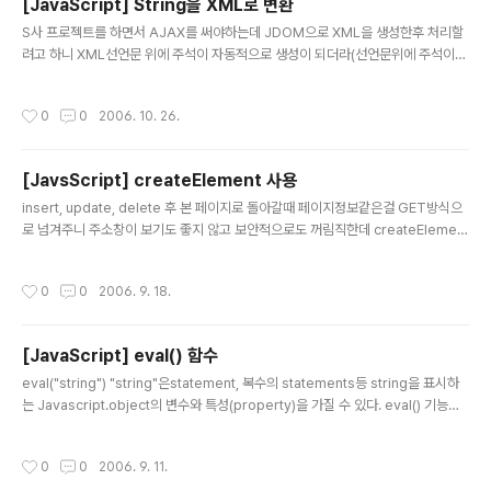
[JavaScript] String을 XML로 변환
요 개인적으로 js ..
글 내용
S사 프로젝트를 하면서 AJAX를 써야하는데 JDOM으로 XML을 생성한후 처리할
려고 하니 XML선언문 위에 주석이 자동적으로 생성이 되더라(선언문위에 주석이
달리면 XML문서로 인식을 하지 못한다)..;; 이곳 시스템상의 문제라(모든 생성된 문
서 첫라인에 주석이 달린다.ㅜㅜ;;) 방법이 없을까 하다 어쩔수없이 꽁수로 해결을 봣
작성시간
0
0
2006. 10. 26.
다. 우선 XML문서를 TEXT로 받아서 첫라인 주석을 제거후 다시 XML문서로 변환
해준후 데이터를 처리하는방식으로 말이다. 아래는 TEXT로 받은 String값을 XML
데이터로 변환해주는 자바스크립트 함수다. ========================
[JavsScript] createElement 사용
========================================= function crea
글 내용
teXMLFromString(s..
insert, update, delete 후 본 페이지로 돌아갈때 페이지정보같은걸 GET방식으
로 넘겨주니 주소창이 보기도 좋지 않고 보안적으로도 꺼림직한데 createElement
() 함수를 사용하면 POST방식으로 깔끔하게 넘겨주는 방식이 있더라;; 보통 Proc.j
sp파일 내부는 사용자들에게 보여주지 않아야 하므로 내부처리후 간단히 본페이지
작성시간
0
0
2006. 9. 18.
로 넘겨줄때 사용한다. =====================================
====================================== ============
===================================================
[JavaScript] eval() 함수
============================ 물론 createElement()으로는 거
글 내용
의..
eval("string") "string"은statement, 복수의 statements등 string을 표시하
는 Javascript.object의 변수와 특성(property)을 가질 수 있다. eval() 기능의
내용이 string이면 그 내용을 검정하고 수치이면 결과를 수치로 return하고 state
ment혹은 여러 statement의 명령문이면 명령을 수행한다 ==============
작성시간
0
0
2006. 9. 11.
Sample ========================= function submit_ok(form_n