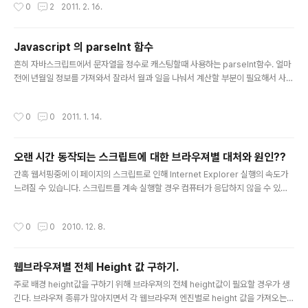
작성시간
0
2
2011. 2. 16.
이 나오면서 보안상의 이유로 막혀버렸다.;; 방법이 없을까 찾던중 "zeroclipboar
d" 라는 걸 발견. 바로 샘플확인후 적용해보았고 잘 돌아가는걸 확인했다. zeroclip
board도 결국 JavaScript와 Flash의 연계를 통해 동작을 하는데 JavaScript-t
Javascript 의 parseInt 함수
o-Flash interface인 ("ExternalInterface") 을 사용하는데 이는 오직 ONLINE
글 내용
흔히 자바스크립트에서 문자열을 정수로 캐스팅할때 사용하는 parseInt함수. 얼마
상태에서만 가능하기에 로컬베이스로는 작동하지 않는다..;; 간략한..
전에 년월일 정보를 가져와서 잘라서 월과 일을 나눠서 계산할 부분이 필요해서 사용
했는데 parseInt("08"), parseInt("09") 의 리턴값이 동일한게 0 이 반환이 된
다.;; 원인은 parseInt는 변환할 값이 처음에 "0"으로 시작하면 8진수로 변환하기때
작성시간
0
0
2011. 1. 14.
문에 08과 09의 리턴값이 0이다. 다행히 parseInt에 진수값을 지정이 가능하다.
흔히 사용하는 10진수로 변환을 할경우는 아래와같이 사용한다 var month = par
seInt("08", 10); 당연하겟지만 항상 parseInt를 사용할경우엔 "0"으로 시작할경
오랜 시간 동작되는 스크립트에 대한 브라우져별 대처와 원인??
우 두번째 매개인자에 진법을 넣는코딩을 하자.
글 내용
간혹 웹서핑중에 이 페이지의 스크립트로 인해 Internet Explorer 실행의 속도가
느려질 수 있습니다. 스크립트를 계속 실행할 경우 컴퓨터가 응답하지 않을 수 있습
니다. 스크립트 실행을 중단하시겠습니까? 위와 같은 알렛창을 본적이 잇을것이다.
아쉽게도 이런메시지가 나온다면 십중팔구는 스크립트가 무한루프에 빠졋다고 봐도
작성시간
0
0
2010. 12. 8.
되지 싶다.;; 브라우져별로 위와같이 무한루프 또는 너무 오랫동안 실행중임을 알려
주는 알렛을 보여주는거는 브라우져마다 차이가 있다. 1. IE - ie의 경우는 스크립트
에 의해 실행된 문장의 수를 모니터링한다. 이후 실행된 문장의 수가 최대수(기본값
웹브라우져별 전체 Height 값 구하기.
5백만) 보다 많이 실행된다면 위와같은 알렛이 뜨는것이다. 혹시나 무한루프는 아니
글 내용
지만 스크립트가 완료되는데 더 문장의 수를 늘려야 한..
주로 배경 height값을 구하기 위해 브라우져의 전체 height값이 필요할 경우가 생
긴다. 브라우져 종류가 많아지면서 각 웹브라우져 엔진별로 height 값을 가져오는