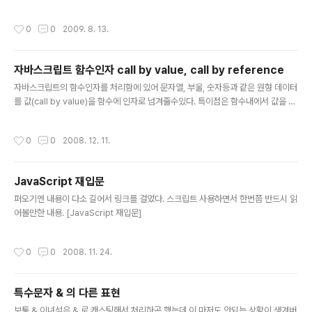
방식이 조금씩 다른데 샘플은 아래와 같다. DTD는 HTML4.01 strict.dtd기준이
다. 크롬과 사파리 같은 경우 웹브라우져 엔진이 동일하기때문에 사용방식이 동일하
작성시간
0
0
2009. 8. 13.
다. 스크롤바가 생성됏을경우엔 스크롤바 길이가 전체 height값이 된다. 사족이지만
달랑 브라우져의 HEIGHT값을 가져오는데 저정도 라인수가 필요하다니..어서 빨리
표준이 정착되길.ㅡㅜ..
자바스크립트 함수인자 call by value, call by reference
글 내용
자바스크립트의 함수인자를 처리함에 있어 문자열, 부울, 숫자등과 같은 원형 데이터
를 값(call by value)을 함수에 인자로 넘겨줄수있다. 특이점은 함수내에서 값을 바
꾸더라도 호출 프로그램에는 반영되지 않는다 하지만 객체는 다르다. 객체는 참조(c
all by reference)로 넘겨주므로 함수내에서 변경하면 호출 프로그램에도 반영된
작성시간
0
0
2008. 12. 11.
다. 아래 샘플 코드를 보자. 결과는 아래와 같다. str : Original Value arr : one,tw
o,three
JavaScript 재입문
글 내용
퍼오기엔 내용이 다소 길어서 링크를 걸었다. 스크립트 사용하면서 한번쯤 반드시 읽
어볼만한 내용. [JavaScript 재입문]
작성시간
0
0
2008. 11. 24.
특수문자 & 의 다른 표현
글 내용
보통 & 이녀석은 & 로 캐스팅해서 처리하곤 했는데 이 마저도 안되는 상황이 생겨버