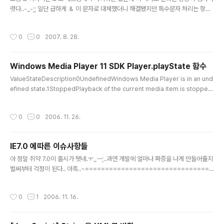
렷다..-_-;; 일단 급하게 ＆ 이 문자로 대체했더니 해결됐지만 특수문자 처리는 항상
문제지.. & 와 ＆ 차이가 정확히 뭔지는 알수없으나 표시는 거의 동일하다..;;
작성시간
0
0
2007. 8. 28.
Windows Media Player 11 SDK Player.playState 함수
글 내용
ValueStateDescription0UndefinedWindows Media Player is in an und
efined state.1StoppedPlayback of the current media item is stopped.
2PausedPlayback of the current media item is paused. When a medi
a item is paused, resuming playback begins from the same location.
작성시간
0
0
2006. 11. 26.
3PlayingThe current media item is playing.4ScanForwardThe current
media item is fast forwarding.5ScanReverseThe current media item i
s fas..
IE7.0 에따른 이슈사항들
글 내용
아 정말 쥐약 7.0이 출시가 됏네.ㅜ_ㅡ;..과연 개발에 얼마나 짜증을 나게 만들어줄지
벌써부터 걱정이 된다.. 아흑..~================================
=====================================원본글 : http://www.j
akartaproject.com/article/javascripttip/1162536124890641. window.
작성시간
0
1
2006. 11. 16.
statuswindow.status 코드가 인터넷 영역에서 실행되지 않습니다function test
() { window.status = 'Hi!';} 단 로컬에서는 됩니다 즉 로컬에 저장된 html을 실행
하면 window.status가 먹지만 인터넷에 있는 window.status는 실행되지 않네