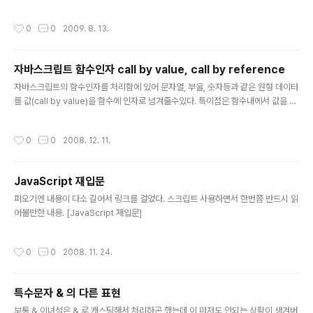
방식이 조금씩 다른데 샘플은 아래와 같다. DTD는 HTML4.01 strict.dtd기준이
다. 크롬과 사파리 같은 경우 웹브라우져 엔진이 동일하기때문에 사용방식이 동일하
작성시간
0
0
2009. 8. 13.
다. 스크롤바가 생성됏을경우엔 스크롤바 길이가 전체 height값이 된다. 사족이지만
달랑 브라우져의 HEIGHT값을 가져오는데 저정도 라인수가 필요하다니..어서 빨리
표준이 정착되길.ㅡㅜ..
자바스크립트 함수인자 call by value, call by reference
글 내용
자바스크립트의 함수인자를 처리함에 있어 문자열, 부울, 숫자등과 같은 원형 데이터
를 값(call by value)을 함수에 인자로 넘겨줄수있다. 특이점은 함수내에서 값을 바
꾸더라도 호출 프로그램에는 반영되지 않는다 하지만 객체는 다르다. 객체는 참조(c
all by reference)로 넘겨주므로 함수내에서 변경하면 호출 프로그램에도 반영된
작성시간
0
0
2008. 12. 11.
다. 아래 샘플 코드를 보자. 결과는 아래와 같다. str : Original Value arr : one,tw
o,three
JavaScript 재입문
글 내용
퍼오기엔 내용이 다소 길어서 링크를 걸었다. 스크립트 사용하면서 한번쯤 반드시 읽
어볼만한 내용. [JavaScript 재입문]
작성시간
0
0
2008. 11. 24.
특수문자 & 의 다른 표현
글 내용
보통 & 이녀석은 & 로 캐스팅해서 처리하곤 했는데 이 마저도 안되는 상황이 생겨버