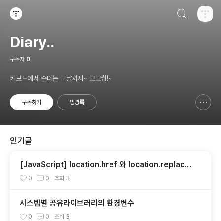
검색하기
티스토리
Diary..
구독자
0
키보드에서 손떼는 그날까지~ 고고씽!~
구독하기
방명록
신고하기 레이어
열기
인기글
[JavaScript] location.href 와 location.replace
의 차이점
0
0
조회
3
시스템별 공유라이브러리의 환경변수
0
0
조회
3