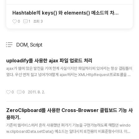
Hashtable의 keys() 와 elements() 메소드의 차이
점.
0
1
조회
3
DOM, Script
분류 전체보기
주요 글 목록
uploadify를 사용한 ajax 파일 업로드 처리
글 내용
ajax가 웹에 많은 발전을 기여 한게 사실이지만 파일처리에 있어서는 항상 걸림돌이
였다. 우선 먼저 짚고 넘어가야할게 ajax에서는 XMLHttpRequest프로토콜을 사
용하는데 알다시피 파일업로드는 되지 않는다. 그렇다면 제목에서 말하는 ajax 파일
업로드가 과연 맞는것인가에 대한 의문이 드는게 사실인데.. 혹자는 XMLHttpReq
작성시간
0
0
2011. 8. 2.
uest을 사용하지 않는다면 결국 자바스크립트일뿐이라고도 한다. (기존에 비슷한
기능을 iframe으로 구현을 많이 했으니 틀린말은 아니군요..) 하지만 결국 비동기식
으로 보이게끔(-_-;) 구현을 해주니 ajax파일업로드라 하겟다..;;;.. 파일업로드를 aj
ZeroClipboard를 사용한 Cross-Browser 클립보드 기능 사
ax방식으로 처리해주는 스크립트 라이브러리는 여러개가 있다. jQuery가 유행하다
용하기.
보니 유난히 jQuery플러그인..
글 내용
기존에 웹서비스에서 흔히 사용했던 퍼가기 기능을 구현가능하도록 해줬던 windo
w.clipboardData.setData() 메소드는 알다시피 IE전용의 비표준함수이다. 이에
대한 대응으로 flash를 사용한 클립보드기능을 사용하였으나 이마저 flash10버젼