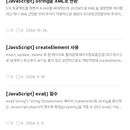
[JavaScript] String을 XML로 변환
요 개인적으로 js ..
글 내용
S사 프로젝트를 하면서 AJAX를 써야하는데 JDOM으로 XML을 생성한후 처리할
려고 하니 XML선언문 위에 주석이 자동적으로 생성이 되더라(선언문위에 주석이
달리면 XML문서로 인식을 하지 못한다)..;; 이곳 시스템상의 문제라(모든 생성된 문
서 첫라인에 주석이 달린다.ㅜㅜ;;) 방법이 없을까 하다 어쩔수없이 꽁수로 해결을 봣
작성시간
0
0
2006. 10. 26.
다. 우선 XML문서를 TEXT로 받아서 첫라인 주석을 제거후 다시 XML문서로 변환
해준후 데이터를 처리하는방식으로 말이다. 아래는 TEXT로 받은 String값을 XML
데이터로 변환해주는 자바스크립트 함수다. ========================
[JavsScript] createElement 사용
========================================= function crea
글 내용
teXMLFromString(s..
insert, update, delete 후 본 페이지로 돌아갈때 페이지정보같은걸 GET방식으
로 넘겨주니 주소창이 보기도 좋지 않고 보안적으로도 꺼림직한데 createElement
() 함수를 사용하면 POST방식으로 깔끔하게 넘겨주는 방식이 있더라;; 보통 Proc.j
sp파일 내부는 사용자들에게 보여주지 않아야 하므로 내부처리후 간단히 본페이지
작성시간
0
0
2006. 9. 18.
로 넘겨줄때 사용한다. =====================================
====================================== ============
===================================================
[JavaScript] eval() 함수
============================ 물론 createElement()으로는 거
글 내용
의..
eval("string") "string"은statement, 복수의 statements등 string을 표시하
는 Javascript.object의 변수와 특성(property)을 가질 수 있다. eval() 기능의
내용이 string이면 그 내용을 검정하고 수치이면 결과를 수치로 return하고 state
ment혹은 여러 statement의 명령문이면 명령을 수행한다 ==============
작성시간
0
0
2006. 9. 11.
Sample ========================= function submit_ok(form_n