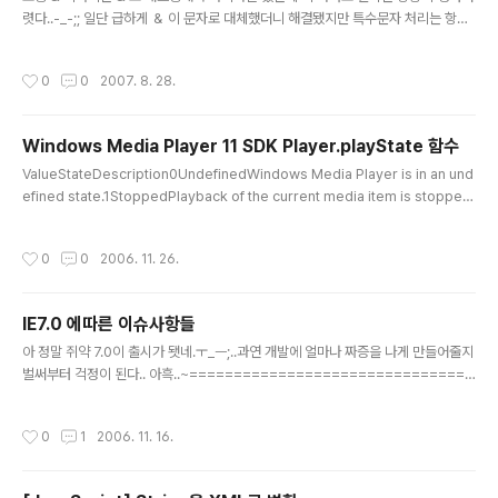
렷다..-_-;; 일단 급하게 ＆ 이 문자로 대체했더니 해결됐지만 특수문자 처리는 항상
문제지.. & 와 ＆ 차이가 정확히 뭔지는 알수없으나 표시는 거의 동일하다..;;
작성시간
0
0
2007. 8. 28.
Windows Media Player 11 SDK Player.playState 함수
글 내용
ValueStateDescription0UndefinedWindows Media Player is in an und
efined state.1StoppedPlayback of the current media item is stopped.
2PausedPlayback of the current media item is paused. When a medi
a item is paused, resuming playback begins from the same location.
작성시간
0
0
2006. 11. 26.
3PlayingThe current media item is playing.4ScanForwardThe current
media item is fast forwarding.5ScanReverseThe current media item i
s fas..
IE7.0 에따른 이슈사항들
글 내용
아 정말 쥐약 7.0이 출시가 됏네.ㅜ_ㅡ;..과연 개발에 얼마나 짜증을 나게 만들어줄지
벌써부터 걱정이 된다.. 아흑..~================================
=====================================원본글 : http://www.j
akartaproject.com/article/javascripttip/1162536124890641. window.
작성시간
0
1
2006. 11. 16.
statuswindow.status 코드가 인터넷 영역에서 실행되지 않습니다function test
() { window.status = 'Hi!';} 단 로컬에서는 됩니다 즉 로컬에 저장된 html을 실행
하면 window.status가 먹지만 인터넷에 있는 window.status는 실행되지 않네