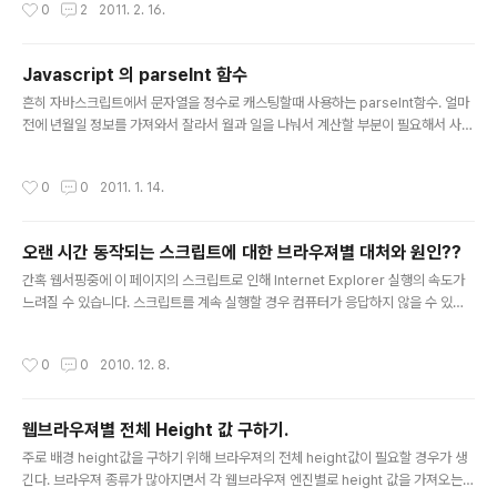
작성시간
0
2
2011. 2. 16.
이 나오면서 보안상의 이유로 막혀버렸다.;; 방법이 없을까 찾던중 "zeroclipboar
d" 라는 걸 발견. 바로 샘플확인후 적용해보았고 잘 돌아가는걸 확인했다. zeroclip
board도 결국 JavaScript와 Flash의 연계를 통해 동작을 하는데 JavaScript-t
Javascript 의 parseInt 함수
o-Flash interface인 ("ExternalInterface") 을 사용하는데 이는 오직 ONLINE
글 내용
흔히 자바스크립트에서 문자열을 정수로 캐스팅할때 사용하는 parseInt함수. 얼마
상태에서만 가능하기에 로컬베이스로는 작동하지 않는다..;; 간략한..
전에 년월일 정보를 가져와서 잘라서 월과 일을 나눠서 계산할 부분이 필요해서 사용
했는데 parseInt("08"), parseInt("09") 의 리턴값이 동일한게 0 이 반환이 된
다.;; 원인은 parseInt는 변환할 값이 처음에 "0"으로 시작하면 8진수로 변환하기때
작성시간
0
0
2011. 1. 14.
문에 08과 09의 리턴값이 0이다. 다행히 parseInt에 진수값을 지정이 가능하다.
흔히 사용하는 10진수로 변환을 할경우는 아래와같이 사용한다 var month = par
seInt("08", 10); 당연하겟지만 항상 parseInt를 사용할경우엔 "0"으로 시작할경
오랜 시간 동작되는 스크립트에 대한 브라우져별 대처와 원인??
우 두번째 매개인자에 진법을 넣는코딩을 하자.
글 내용
간혹 웹서핑중에 이 페이지의 스크립트로 인해 Internet Explorer 실행의 속도가
느려질 수 있습니다. 스크립트를 계속 실행할 경우 컴퓨터가 응답하지 않을 수 있습
니다. 스크립트 실행을 중단하시겠습니까? 위와 같은 알렛창을 본적이 잇을것이다.
아쉽게도 이런메시지가 나온다면 십중팔구는 스크립트가 무한루프에 빠졋다고 봐도
작성시간
0
0
2010. 12. 8.
되지 싶다.;; 브라우져별로 위와같이 무한루프 또는 너무 오랫동안 실행중임을 알려
주는 알렛을 보여주는거는 브라우져마다 차이가 있다. 1. IE - ie의 경우는 스크립트
에 의해 실행된 문장의 수를 모니터링한다. 이후 실행된 문장의 수가 최대수(기본값
웹브라우져별 전체 Height 값 구하기.
5백만) 보다 많이 실행된다면 위와같은 알렛이 뜨는것이다. 혹시나 무한루프는 아니
글 내용
지만 스크립트가 완료되는데 더 문장의 수를 늘려야 한..
주로 배경 height값을 구하기 위해 브라우져의 전체 height값이 필요할 경우가 생
긴다. 브라우져 종류가 많아지면서 각 웹브라우져 엔진별로 height 값을 가져오는